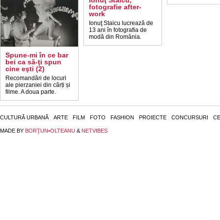
Ionuţ Staicu,
fotografie after-
work
Ionuţ Staicu lucrează de
13 ani în fotografia de
modă din România.
Spune-mi în ce bar
bei ca să-ţi spun
cine eşti (2)
Recomandări de locuri
ale pierzaniei din cărți și
filme. A doua parte.
CULTURĂ URBANĂ
ARTE
FILM
FOTO
FASHION
PROIECTE
CONCURSURI
CE
MADE BY
BORŢUN•OLTEANU
&
NETVIBES