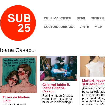
CELE MAI CITITE
ŞTIRI
DESPRE
CULTURĂ URBANĂ
ARTE
FILM
Ioana Casapu
Mofturi, ireve
şi tricouri ude
Cele mai iubite 5:
Ioana Cristina
„Cel mai mare mo
Casapu
personal este ace
lucra la un proiect
Rochiile - neagră, roșie,
13 ani de Modern
personal de desig
verde, mov - și Codruța,
Love
a ne gândi la înt
haina de blană vintage.
Un interviu despre
investiției sau cât