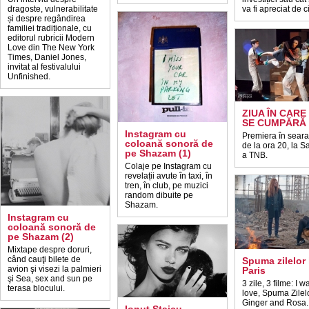
dragoste, vulnerabilitate
va fi apreciat de c
și despre regândirea
familiei tradiționale, cu
editorul rubricii Modern
Love din The New York
Times, Daniel Jones,
invitat al festivalului
Unfinished.
ZIUA ÎN CARE
SE CUMPĂRĂ 
Instagram cu
Premiera în seara
coloană sonoră de
de la ora 20, la S
pe Shazam (1)
a TNB.
Colaje pe Instagram cu
revelații avute în taxi, în
tren, în club, pe muzici
random dibuite pe
Shazam.
Instagram cu
coloană sonoră de
pe Shazam (2)
Mixtape despre doruri,
când cauţi bilete de
Spuma zilelor 
avion şi visezi la palmieri
Paris
şi Sea, sex and sun pe
3 zile, 3 filme: I 
terasa blocului.
love, Spuma Zilelo
Ginger and Rosa.