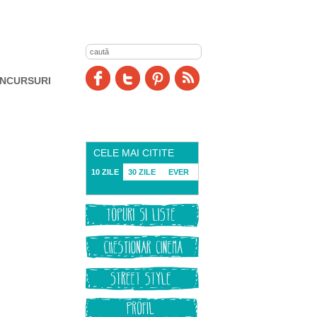
NCURSURI
CELE MAI CITITE
10 ZILE
30 ZILE
EVER