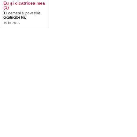
Eu şi cicatricea mea
(1)
11 oameni și poveștile
cicatricilor lor.
15 Iul 2016