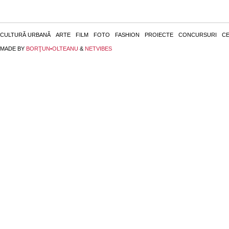
CULTURĂ URBANĂ
ARTE
FILM
FOTO
FASHION
PROIECTE
CONCURSURI
CE
MADE BY
BORŢUN•OLTEANU
&
NETVIBES