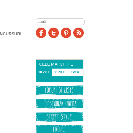
NCURSURI
CELE MAI CITITE
10 ZILE
30 ZILE
EVER