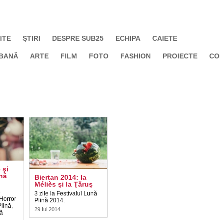
ITE
ŞTIRI
DESPRE SUB25
ECHIPA
CAIETE
BANĂ
ARTE
FILM
FOTO
FASHION
PROIECTE
CO
 şi
nă
Biertan 2014: la
Méliès şi la Ţăruş
e
3 zile la Festivalul Lună
 Horror
Plină 2014.
lină,
29 Iul 2014
să