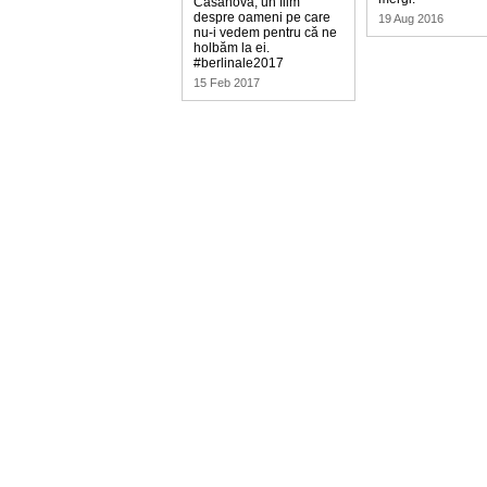
Casanova, un film
despre oameni pe care
19 Aug 2016
nu-i vedem pentru că ne
holbăm la ei.
#berlinale2017
15 Feb 2017