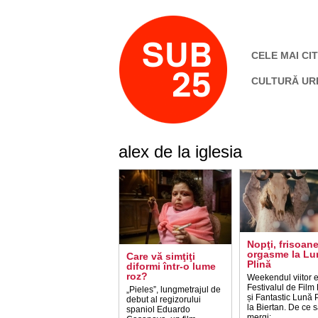
CELE MAI CIT
CULTURĂ UR
alex de la iglesia
Nopţi, frisoane
orgasme la Lu
Care vă simţiţi
Plină
diformi într-o lume
roz?
Weekendul viitor 
Festivalul de Film
„Pieles”, lungmetrajul de
și Fantastic Lună P
debut al regizorului
la Biertan. De ce 
spaniol Eduardo
mergi: