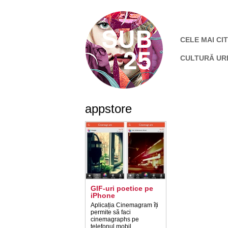
CELE MAI CIT
CULTURĂ UR
appstore
GIF-uri poetice pe
iPhone
Aplicația Cinemagram îți
permite să faci
cinemagraphs pe
telefonul mobil.