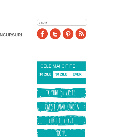
NCURSURI
CELE MAI CITITE
10 ZILE
30 ZILE
EVER