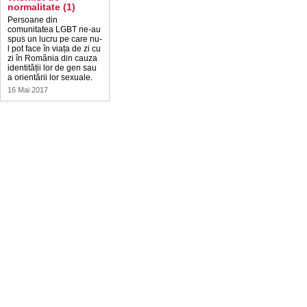
normalitate (1)
Persoane din
comunitatea LGBT ne-au
spus un lucru pe care nu-
l pot face în viața de zi cu
zi în România din cauza
identității lor de gen sau
a orientării lor sexuale.
16 Mai 2017