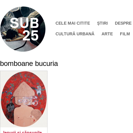
CELE MAI CITITE
ŞTIRI
DESPRE
CULTURĂ URBANĂ
ARTE
FILM
bomboane bucuria
Iepurii şi căpşunile