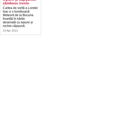
zâmbesc ironic
Cartea de vizită a Loretei
Isac e o bomboană
Meteorit de la Bucuria
învelită în hârtie
desenată cu iepure și
rochie-căpșună.
24 Apr 2013