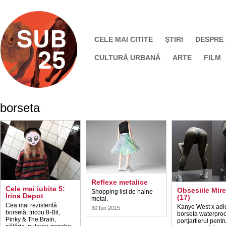
CELE MAI CITITE
ŞTIRI
DESPRE
CULTURĂ URBANĂ
ARTE
FILM
borseta
Reflexe metalice
Cele mai iubite 5:
Obsesiile Mire
Shopping list de haine
Irina Depot
(17)
metal.
Cea mai rezistentă
Kanye West x adi
30 Iun 2015
borsetă, tricou 8-Bit,
borseta waterproo
Pinky & The Brain,
portjartierul pentr