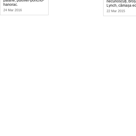
pălărie, pulover-poncho-
necunoscuți, broș
hanorac.
Lynch, cămașa ec
24 Mar 2016
22 Mar 2015