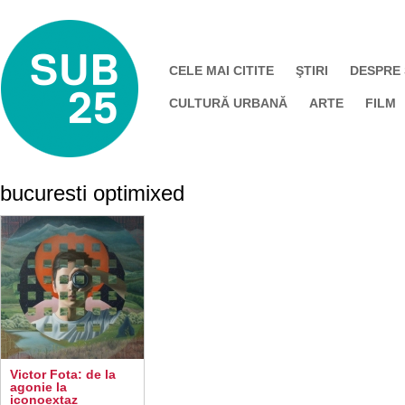
CELE MAI CITITE
ŞTIRI
DESPRE
CULTURĂ URBANĂ
ARTE
FILM
bucuresti optimixed
Victor Fota: de la
agonie la
iconoextaz