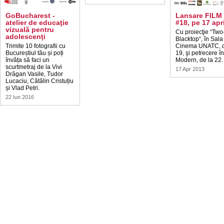
GoBucharest -
Lansare FIL
atelier de educaţie
#18, pe 17 apri
vizuală pentru
Cu proiecţie “Tw
adolescenţi
Blacktop“, în Sala
Trimite 10 fotografii cu
Cinema UNATC, d
Bucureștiul tău și poți
19, şi petrecere î
învăța să faci un
Modern, de la 22.
scurtmetraj de la Vivi
17 Apr 2013
Drăgan Vasile, Tudor
Lucaciu, Cătălin Cristuțiu
și Vlad Petri.
22 Iun 2016