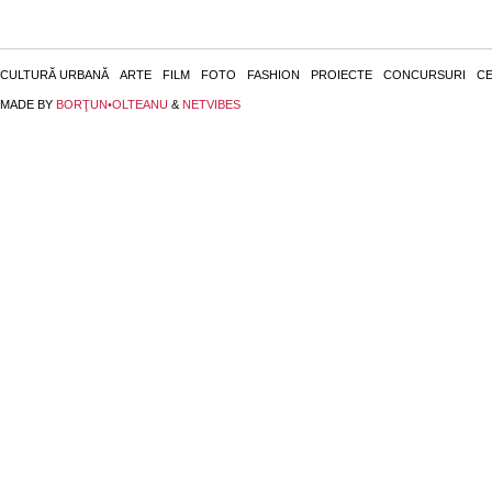
CULTURĂ URBANĂ
ARTE
FILM
FOTO
FASHION
PROIECTE
CONCURSURI
CE
MADE BY
BORŢUN•OLTEANU
&
NETVIBES