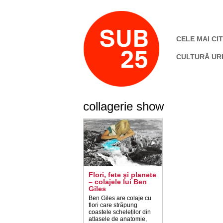
CELE MAI CIT
CULTURĂ UR
collagerie show
Flori, fete şi planete
– colajele lui Ben
Giles
Ben Giles are colaje cu
flori care străpung
coastele scheleților din
atlasele de anatomie,