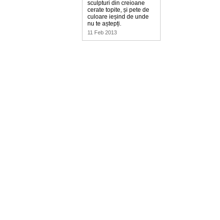
sculpturi din creioane
cerate topite, și pete de
culoare ieșind de unde
nu te aștepți.
11 Feb 2013