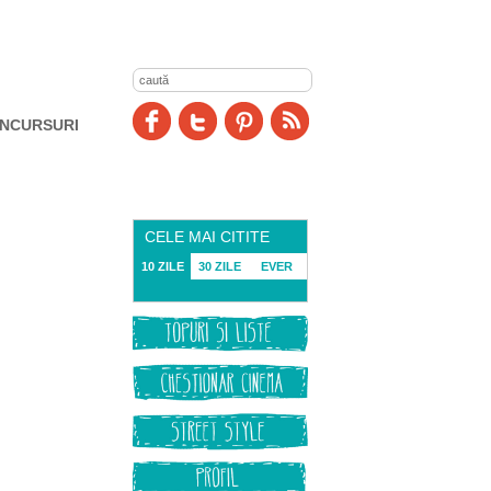
NCURSURI
CELE MAI CITITE
10 ZILE
30 ZILE
EVER