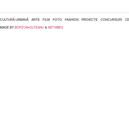
CULTURĂ URBANĂ
ARTE
FILM
FOTO
FASHION
PROIECTE
CONCURSURI
CE
MADE BY
BORŢUN•OLTEANU
&
NETVIBES