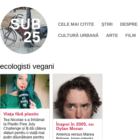
CELE MAI CITITE
ŞTIRI
DESPRE
CULTURĂ URBANĂ
ARTE
FILM
ecologisti vegani
Viaţa fără plastic
Tea Nicolae s-a înhămat
Înapoi în 2005, cu
la Plastic Free July
Dylan Moran
Challenge și îți dă câteva
sfaturi pentru o viață mai
America versus Marea
puțin dăunătoare pentru
Britanie, hiper-intenția,