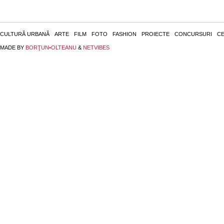
CULTURĂ URBANĂ
ARTE
FILM
FOTO
FASHION
PROIECTE
CONCURSURI
CE
MADE BY
BORŢUN•OLTEANU
&
NETVIBES