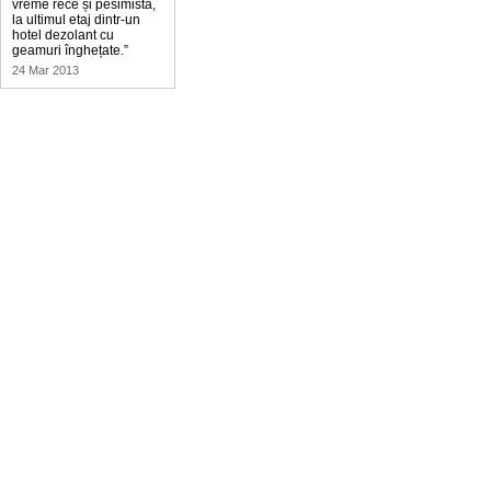
vreme rece și pesimistă,
la ultimul etaj dintr-un
hotel dezolant cu
geamuri înghețate.”
24 Mar 2013