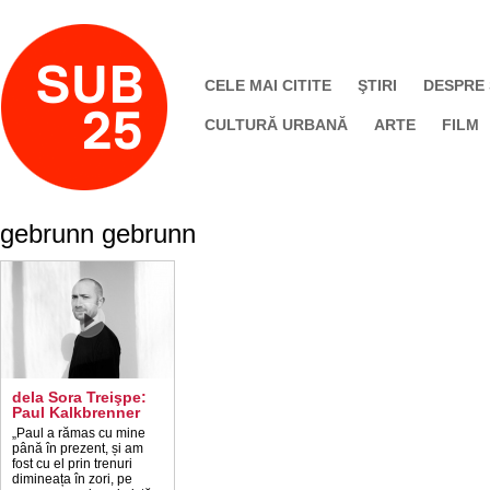
CELE MAI CITITE
ŞTIRI
DESPRE
CULTURĂ URBANĂ
ARTE
FILM
gebrunn gebrunn
dela Sora Treişpe:
Paul Kalkbrenner
„Paul a rămas cu mine
până în prezent, și am
fost cu el prin trenuri
dimineața în zori, pe