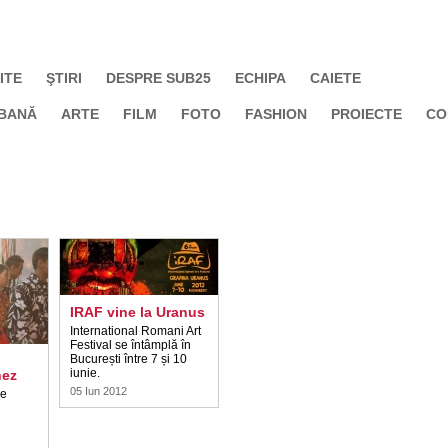
ITE
ŞTIRI
DESPRE SUB25
ECHIPA
CAIETE
BANĂ
ARTE
FILM
FOTO
FASHION
PROIECTE
CO
IRAF vine la Uranus
International Romani Art
Festival se întâmplă în
București între 7 și 10
iunie.
nez
05 Iun 2012
le