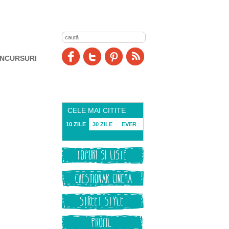
NCURSURI
CELE MAI CITITE
10 ZILE
30 ZILE
EVER