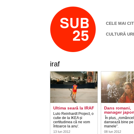
CELE MAI CIT
CULTURĂ UR
iraf
Ultima seară la IRAF
Dans romani,
manager japo
Lulo Reinhardt Project, o
cutie de la IKEA și
În plus, „românce
certitudinea că ne vom
dansează bine pe
întoarce la anu'.
manele”.
13 Iun 2012
08 Iun 2012