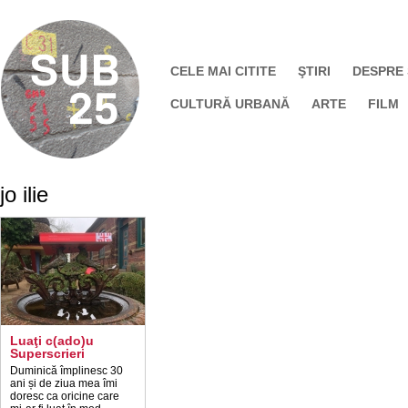
CELE MAI CITITE
ŞTIRI
DESPRE
CULTURĂ URBANĂ
ARTE
FILM
jo ilie
Luaţi c(ado)u
Superscrieri
Duminică împlinesc 30
ani și de ziua mea îmi
doresc ca oricine care