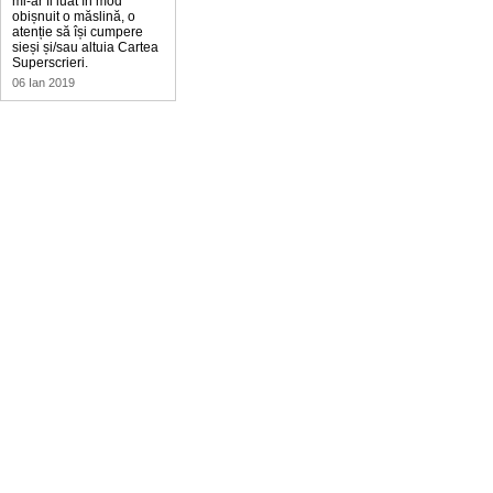
mi-ar fi luat în mod
obișnuit o măslină, o
atenție să își cumpere
sieși și/sau altuia Cartea
Superscrieri.
06 Ian 2019