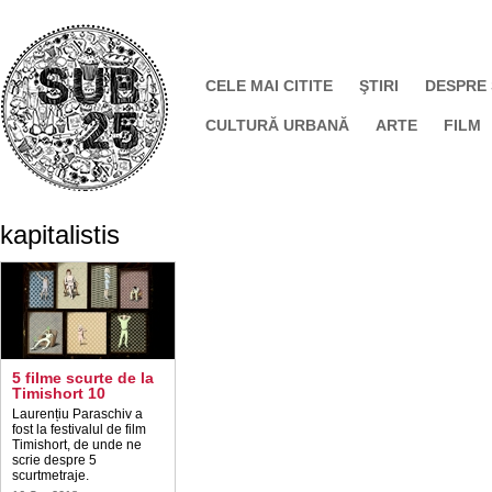
CELE MAI CITITE
ŞTIRI
DESPRE
CULTURĂ URBANĂ
ARTE
FILM
kapitalistis
5 filme scurte de la
Timishort 10
Laurențiu Paraschiv a
fost la festivalul de film
Timishort, de unde ne
scrie despre 5
scurtmetraje.