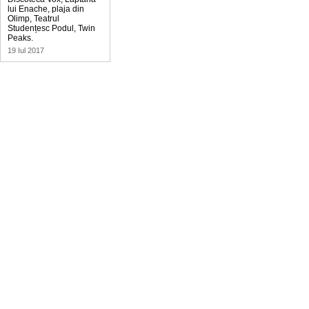
lui Enache, plaja din
Olimp, Teatrul
Studențesc Podul, Twin
Peaks.
19 Iul 2017