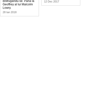
distrugându-se. Până la
12 Dec 2017
Geoffrey al lui Malcolm
Lowry.
28 Ian 2018