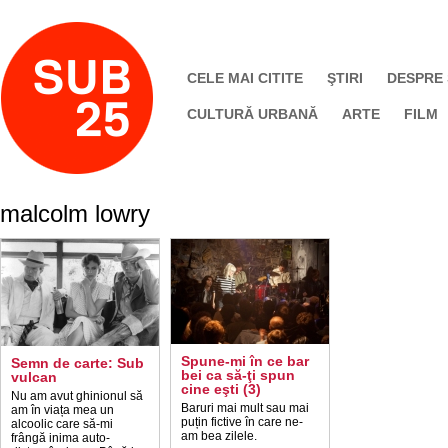
CELE MAI CITITE
ŞTIRI
DESPRE
CULTURĂ URBANĂ
ARTE
FILM
malcolm lowry
Spune-mi în ce bar
Semn de carte: Sub
bei ca să-ţi spun
vulcan
cine eşti (3)
Nu am avut ghinionul să
Baruri mai mult sau mai
am în viața mea un
puțin fictive în care ne-
alcoolic care să-mi
am bea zilele.
frângă inima auto-