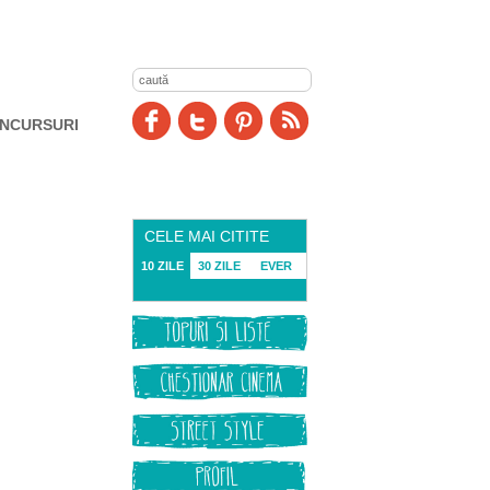
NCURSURI
CELE MAI CITITE
10 ZILE
30 ZILE
EVER