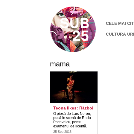
CELE MAI CIT
CULTURĂ UR
mama
Teona likes: Război
O piesă de Lars Noren,
pusă în scenă de Radu
Pocovnicu, pentru
examenul de licență.
25 Sep 2013