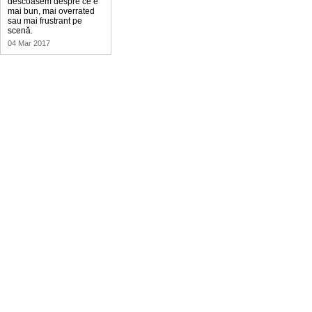
descoasem despre ce e
mai bun, mai overrated
sau mai frustrant pe
scenă.
04 Mar 2017