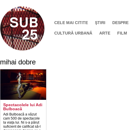
CELE MAI CITITE
ŞTIRI
DESPRE
CULTURĂ URBANĂ
ARTE
FILM
mihai dobre
Spectacolele lui Adi
Bulboacă
Adi Bulboacă a văzut
cam 500 de spectacole
la viața lui. Ni s-a părut
suficient de calificat să-l