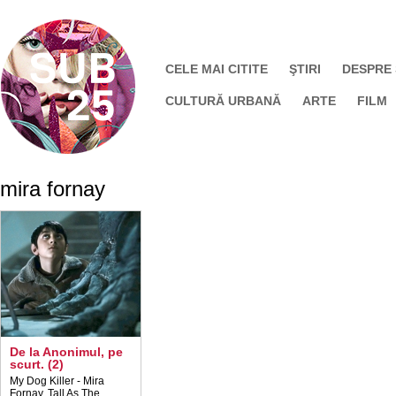
CELE MAI CITITE
ŞTIRI
DESPRE
CULTURĂ URBANĂ
ARTE
FILM
mira fornay
De la Anonimul, pe
scurt. (2)
My Dog Killer - Mira
Fornay, Tall As The