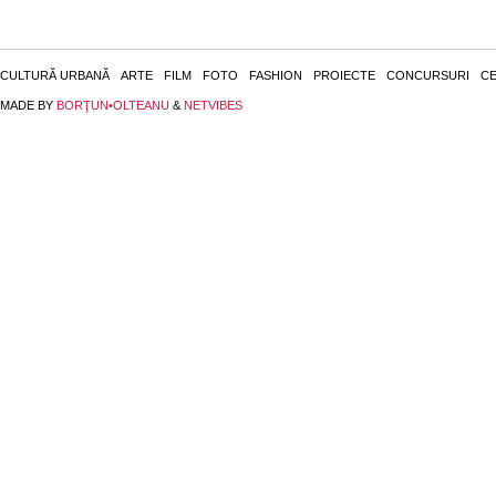
CULTURĂ URBANĂ
ARTE
FILM
FOTO
FASHION
PROIECTE
CONCURSURI
CE
MADE BY
BORŢUN•OLTEANU
&
NETVIBES