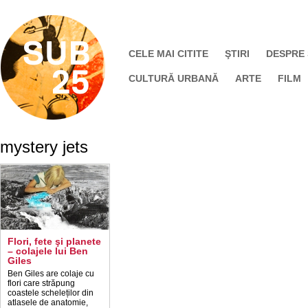
CELE MAI CITITE
ŞTIRI
DESPRE
CULTURĂ URBANĂ
ARTE
FILM
mystery jets
Flori, fete şi planete
– colajele lui Ben
Giles
Ben Giles are colaje cu
flori care străpung
coastele scheleților din
atlasele de anatomie,