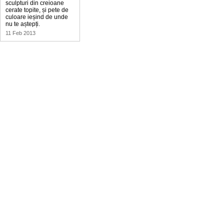
sculpturi din creioane
cerate topite, și pete de
culoare ieșind de unde
nu te aștepți.
11 Feb 2013