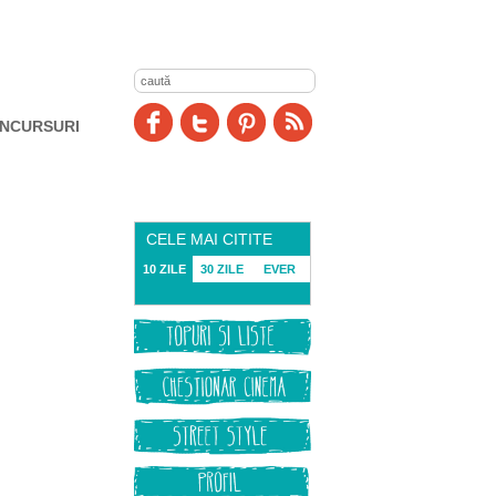
NCURSURI
CELE MAI CITITE
10 ZILE
30 ZILE
EVER