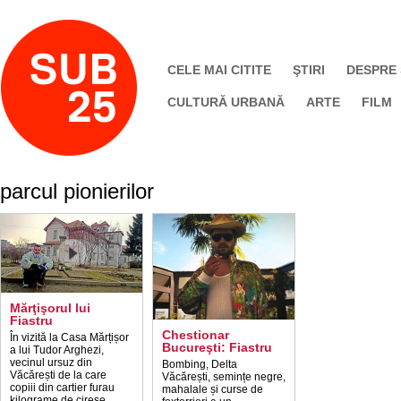
CELE MAI CITITE
ŞTIRI
DESPRE
CULTURĂ URBANĂ
ARTE
FILM
parcul pionierilor
Mărţişorul lui
Fiastru
Chestionar
În vizită la Casa Mărțișor
Bucureşti: Fiastru
a lui Tudor Arghezi,
vecinul ursuz din
Bombing, Delta
Văcărești de la care
Văcărești, semințe negre,
copiii din cartier furau
mahalale și curse de
kilograme de cireșe.