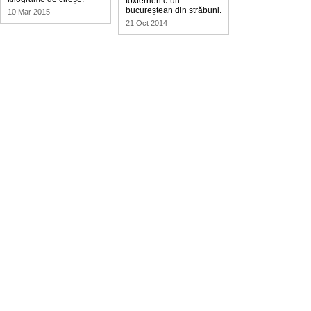
foxterrieri c-un
bucureștean din străbuni.
10 Mar 2015
21 Oct 2014