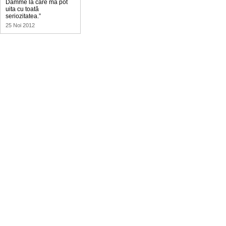
Damme la care mă pot
uita cu toată
seriozitatea.”
25 Noi 2012