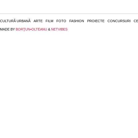
CULTURĂ URBANĂ
ARTE
FILM
FOTO
FASHION
PROIECTE
CONCURSURI
CE
MADE BY
BORŢUN•OLTEANU
&
NETVIBES