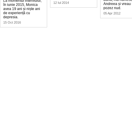
La momentul interviului,
12 Iul 2014
Andreea și vreau 
în iunie 2015, Monica
pozez nud.
avea 19 ani și niște ani
de experiență cu
05 Apr 2012
depresia.
15 Oct 2016