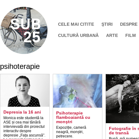
CELE MAI CITITE
ŞTIRI
DESPRE
CULTURĂ URBANĂ
ARTE
FILM
psihoterapie
Depresia la 16 ani
Psihoterapie
flamboaiantă cu
Monica este studentă la
monştri
ASE și cea mai tânără
intervievată din proiectul
Expoziție, cameră
Fotografie în 
interactiv despre
neagră, monștri,
de transă
depresie „Fața ascunsă”.
petrecere.
Bună, mă numesc