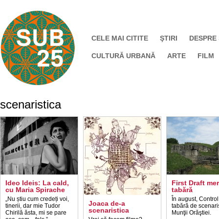
CELE MAI CITITE
ŞTIRI
DESPRE
CULTURĂ URBANĂ
ARTE
FILM
scenaristica
Ideo Ideis: La cald,
First Draft me
cu Maria Spirache
tabără
„Nu știu cum credeți voi,
În august, Control
Joaca de-a
tinerii, dar mie Tudor
tabără de scenaris
scenaristica
Chirilă ăsta, mi se pare
Munţii Orăştiei.