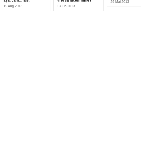
așa, cam... fals.”
Vrei să facem filme?
29 Mai 2013
15 Aug 2013
13 Iun 2013