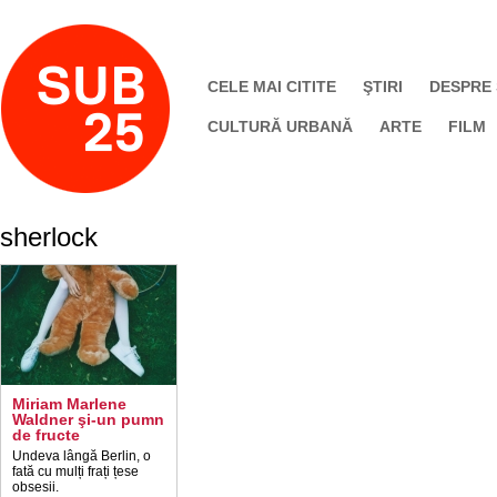
CELE MAI CITITE
ŞTIRI
DESPRE
CULTURĂ URBANĂ
ARTE
FILM
sherlock
Miriam Marlene
Waldner şi-un pumn
de fructe
Undeva lângă Berlin, o
fată cu mulți frați țese
obsesii.