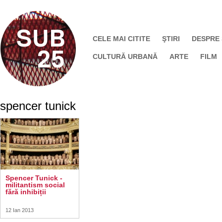
CELE MAI CITITE
ŞTIRI
DESPRE
CULTURĂ URBANĂ
ARTE
FILM
spencer tunick
Spencer Tunick -
militantism social
fără inhibiții
12 Ian 2013