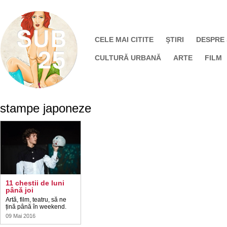
CELE MAI CITITE
ŞTIRI
DESPRE
CULTURĂ URBANĂ
ARTE
FILM
stampe japoneze
11 chestii de luni
până joi
Artă, film, teatru, să ne
țină până în weekend.
09 Mai 2016