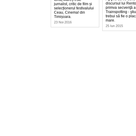
discursul lui Rent
jurnalist, critic de film și
primva secvenţă a
selecționerul festivalului
Trainspotting - ştiu
Ceau, Cinema! din
trebui să fie o pla
Timișoara.
mare.
23 Noi 2016
25 Iun 2015