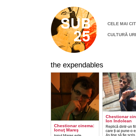
CELE MAI CIT
CULTURĂ UR
the expendables
Chestionar ci
Ion Indolean
Chestionar cinema:
Replică dintr-un fi
Ionuţ Mareş
care ți-ai pune-o ep
Aş ţine să fie scris 
Ionuț Mareș este