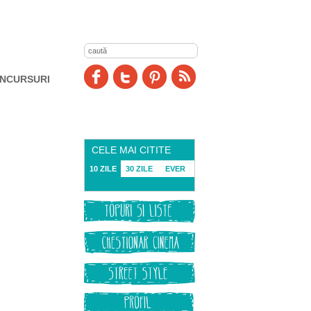
NCURSURI
CELE MAI CITITE
10 ZILE
30 ZILE
EVER