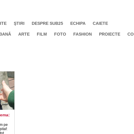
ITE
ŞTIRI
DESPRE SUB25
ECHIPA
CAIETE
BANĂ
ARTE
FILM
FOTO
FASHION
PROIECTE
CO
nema:
lm pe
itaf:
tot