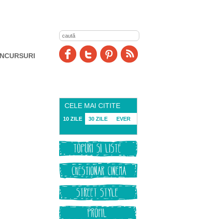
NCURSURI
CELE MAI CITITE
10 ZILE
30 ZILE
EVER