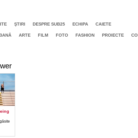
ITE
ŞTIRI
DESPRE SUB25
ECHIPA
CAIETE
BANĂ
ARTE
FILM
FOTO
FASHION
PROIECTE
CO
ower
Being
 găsite