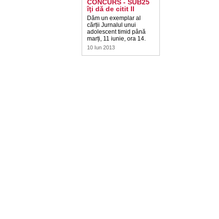
CONCURS - SUB25
îţi dă de citit II
Dăm un exemplar al
cărții Jurnalul unui
adolescent timid până
marți, 11 iunie, ora 14.
10 Iun 2013