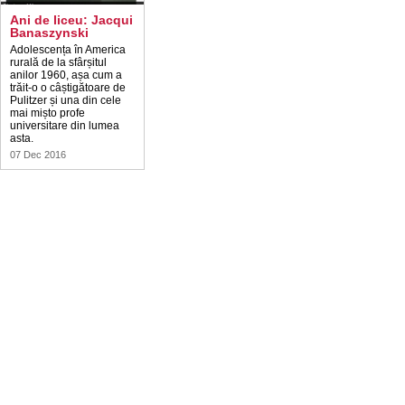
Ani de liceu: Jacqui
Banaszynski
Adolescența în America
rurală de la sfârșitul
anilor 1960, așa cum a
trăit-o o câștigătoare de
Pulitzer și una din cele
mai mișto profe
universitare din lumea
asta.
07 Dec 2016