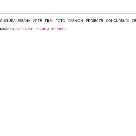
CULTURĂ URBANĂ
ARTE
FILM
FOTO
FASHION
PROIECTE
CONCURSURI
CE
MADE BY
BORŢUN•OLTEANU
&
NETVIBES