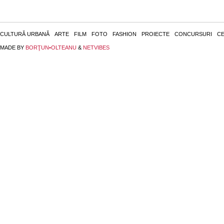
CULTURĂ URBANĂ
ARTE
FILM
FOTO
FASHION
PROIECTE
CONCURSURI
CE
MADE BY
BORŢUN•OLTEANU
&
NETVIBES