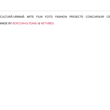
CULTURĂ URBANĂ
ARTE
FILM
FOTO
FASHION
PROIECTE
CONCURSURI
CE
MADE BY
BORŢUN•OLTEANU
&
NETVIBES