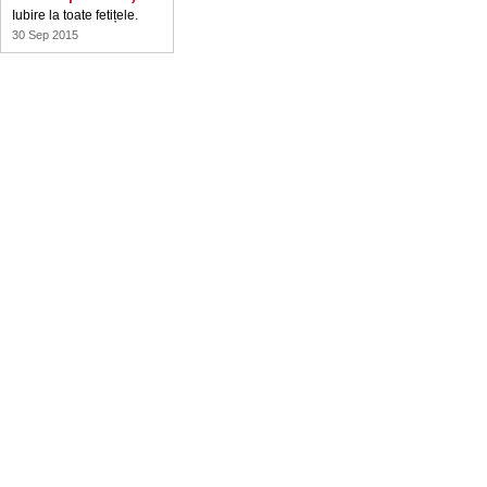
Iubire la toate fetițele.
30 Sep 2015