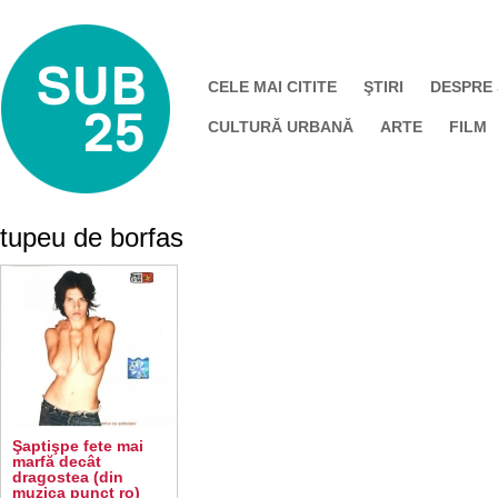
CELE MAI CITITE
ŞTIRI
DESPRE
CULTURĂ URBANĂ
ARTE
FILM
tupeu de borfas
Şaptişpe fete mai
marfă decât
dragostea (din
muzica punct ro)