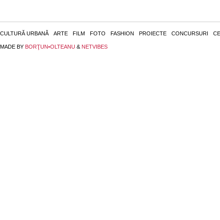
CULTURĂ URBANĂ
ARTE
FILM
FOTO
FASHION
PROIECTE
CONCURSURI
CE
MADE BY
BORŢUN•OLTEANU
&
NETVIBES