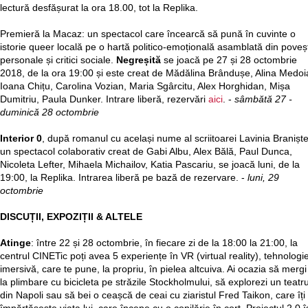
lectură desfășurat la ora 18.00, tot la Replika.
Premieră la Macaz: un spectacol care încearcă să pună în cuvinte o
istorie queer locală pe o hartă politico-emoțională asamblată din poveșt
personale și critici sociale.
Negreșită
se joacă pe 27 și 28 octombrie
2018, de la ora 19:00 și este creat de Mădălina Brândușe, Alina Medoi
Ioana Chițu, Carolina Vozian, Maria Sgârcitu, Alex Horghidan, Mișa
Dumitriu, Paula Dunker. Intrare liberă, rezervări
aici
. -
sâmbătă 27 -
duminică 28 octombrie
Interior 0
, după romanul cu același nume al scriitoarei Lavinia Braniște
un spectacol colaborativ creat
de Gabi Albu, Alex Bălă, Paul Dunca,
Nicoleta Lefter, Mihaela Michailov, Katia Pascariu, se joacă luni, de la
19:00, la Replika. Intrarea liberă pe bază de rezervare. -
luni, 29
octombrie
DISCUȚII, EXPOZIȚII & ALTELE
Atinge
: între 22 și 28 octombrie, în fiecare zi de la 18:00 la 21:00, la
centrul CINETic poți avea 5 experiențe în VR (virtual reality), tehnologi
imersivă, care te pune, la propriu, în pielea altcuiva. Ai ocazia să mergi
la plimbare cu bicicleta pe străzile Stockholmului, să explorezi un teatr
din Napoli sau să bei o ceașcă de ceai cu ziaristul Fred Taikon, care îți