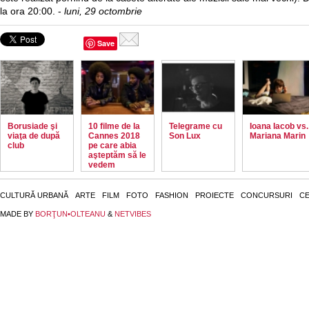
la ora 20:00. -
luni, 29 octombrie
Save
Borusiade şi
10 filme de la
Telegrame cu
Ioana Iacob vs.
viaţa de după
Cannes 2018
Son Lux
Mariana Marin
club
pe care abia
aşteptăm să le
vedem
CULTURĂ URBANĂ
ARTE
FILM
FOTO
FASHION
PROIECTE
CONCURSURI
CE
MADE BY
BORŢUN•OLTEANU
&
NETVIBES