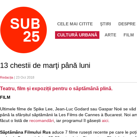
CELE MAI CITITE
ŞTIRI
DESPRE
CULTURĂ URBANĂ
ARTE
FILM
13 chestii de marţi până luni
Redacția
| 23 Oct 2018
Teatru, film și expoziții pentru o săptămână plină.
FILM
Ultimele filme de Spike Lee, Jean-Luc Godard sau Gaspar Noé se văd
până la sfârșitul săptămânii la Les Films de Cannes à Bucarest. Noi a
făcut o listă de
recomandări
, iar programul îl găsești
aici
.
Săptămâna Filmului Rus
aduce 7 filme rusești recente pe care le poți