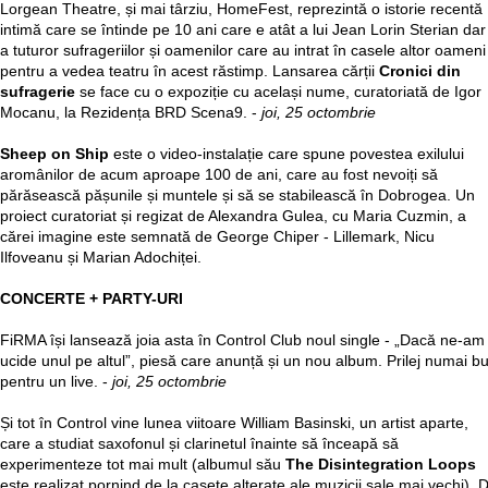
Lorgean Theatre, și mai târziu, HomeFest, reprezintă o istorie recentă
intimă care se întinde pe 10 ani care e atât a lui Jean Lorin Sterian dar 
a tuturor sufrageriilor și oamenilor care au intrat în casele altor oameni
pentru a vedea teatru în acest răstimp. Lansarea cărții
Cronici din
sufragerie
se face cu o expoziție cu același nume, curatoriată de Igor
Mocanu, la Rezidența BRD Scena9. -
joi, 25 octombrie
Sheep on Ship
este o video-instalație care spune povestea exilului
aromânilor de acum aproape 100 de ani, care au fost nevoiți să
părăsească pășunile și muntele și să se stabilească în Dobrogea. Un
proiect curatoriat și regizat de Alexandra Gulea, cu Maria Cuzmin, a
cărei imagine este semnată de George Chiper - Lillemark, Nicu
Ilfoveanu și Marian Adochiței.
CONCERTE + PARTY-URI
FiRMA își lansează joia asta în Control Club noul single - „Dacă ne-am
ucide unul pe altul”, piesă care anunță și un nou album. Prilej numai b
pentru un live. -
joi, 25 octombrie
Și tot în Control vine lunea viitoare William Basinski, un artist aparte,
care a studiat saxofonul și clarinetul înainte să înceapă să
experimenteze tot mai mult (albumul său
The Disintegration Loops
este realizat pornind de la casete alterate ale muzicii sale mai vechi). 