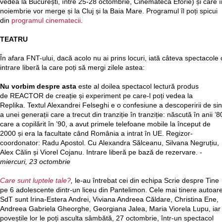
vedea la București, între 25-28 octombrie, Cinemateca Eforie) și care î
noiembrie vor merge și la Cluj și la Baia Mare. Programul îl poți spicui
din
programul cinematecii
.
TEATRU
În afara FNT-ului, dacă acolo nu ai prins locuri, iată câteva spectacole 
intrare liberă la care poți să mergi zilele astea:
Nu vorbim despre asta
este al doilea spectacol lectură produs
de REACTOR de creație și experiment pe care-l poți vedea la
Replika. Textul Alexandrei Felseghi e o confesiune a descoperirii de si
a unei generații care a trecut din tranziție în tranziție: născută în anii ’8
care a copilărit în ’90, a avut primele telefoane mobile la început de
2000 și era la facultate când România a intrat în UE. Regizor-
coordonator: Radu Apostol. Cu Alexandra Sălceanu, Silvana Negruțiu,
Alex Călin și Viorel Cojanu. Intrare liberă pe bază de rezervare. -
miercuri, 23 octombrie
Care sunt luptele tale?
,
le-au întrebat cei din echipa Scrie despre Tine
pe 6 adolescente dintr-un liceu din Pantelimon. Cele mai tinere autoar
SdT sunt Irina-Estera Andrei, Viviana Andreea Căldare, Christina Ene,
Andreea Gabriela Gheorghe, Georgiana Jalea, Maria Viorela Lupu, iar
poveștile lor le poți asculta sâmbătă, 27 octombrie, într-un spectacol