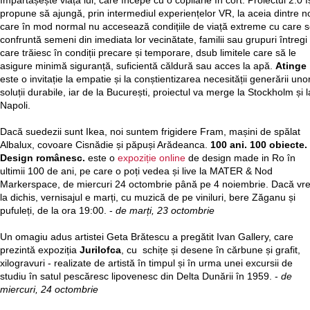
împărtășește viața lui, care începe cu o copilărie în cort. Proiectul 2.0 î
propune să ajungă, prin intermediul experiențelor VR, la aceia dintre n
care în mod normal nu accesează condițiile de viață extreme cu care 
confruntă semeni din imediata lor vecinătate, familii sau grupuri întregi
care trăiesc în condiții precare și temporare, dsub limitele care să le
asigure minimă siguranță, suficientă căldură sau acces la apă.
Atinge
este o invitație la empatie și la conștientizarea necesității generării uno
soluții durabile, iar de la București, proiectul va merge la Stockholm și l
Napoli.
Dacă suedezii sunt Ikea, noi suntem frigidere Fram, mașini de spălat
Albalux, covoare Cisnădie și păpuși Arădeanca.
100 ani. 100 obiecte.
Design românesc.
este o
expoziție online
de design made in Ro în
ultimii 100 de ani, pe care o poți vedea și live la MATER & Nod
Markerspace, de miercuri 24 octombrie până pe 4 noiembrie. Dacă vre
la dichis, vernisajul e marți, cu muzică de pe viniluri, bere Zăganu și
pufuleți, de la ora 19:00. -
de marți, 23 octombrie
Un omagiu adus artistei Geta Brătescu a pregătit Ivan Gallery, care
prezintă expoziția
Jurilofca
, cu schițe și desene în cărbune și grafit,
xilogravuri - realizate de artistă în timpul și în urma unei excursii de
studiu în satul pescăresc lipovenesc din Delta Dunării în 1959. -
de
miercuri, 24 octombrie