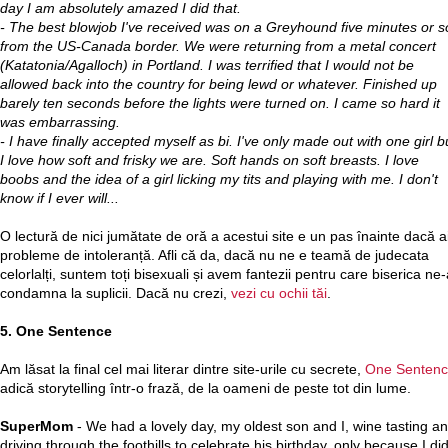
day I am absolutely amazed I did that.
- The best blowjob I've received was on a Greyhound five minutes or s
from the US-Canada border. We were returning from a metal concert
(Katatonia/Agalloch) in Portland. I was terrified that I would not be
allowed back into the country for being lewd or whatever. Finished up
barely ten seconds before the lights were turned on. I came so hard it
was embarrassing.
- I have finally accepted myself as bi. I've only made out with one girl b
I love how soft and frisky we are. Soft hands on soft breasts. I love
boobs and the idea of a girl licking my tits and playing with me. I don't
know if I ever will...
O lectură de nici jumătate de oră a acestui site e un pas înainte dacă a
probleme de intoleranță. Afli că da, dacă nu ne e teamă de judecata
celorlalți, suntem toți bisexuali și avem fantezii pentru care biserica ne-
condamna la suplicii. Dacă nu crezi,
vezi cu ochii tăi
.
5. One Sentence
Am lăsat la final cel mai literar dintre site-urile cu secrete,
One Senten
adică storytelling într-o frază, de la oameni de peste tot din lume.
SuperMom
- We had a lovely day, my oldest son and I, wine tasting a
driving through the foothills to celebrate his birthday, only because I di