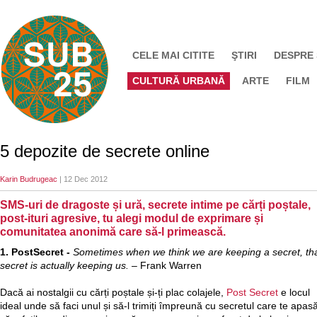
CELE MAI CITITE
ŞTIRI
DESPRE
CULTURĂ URBANĂ
ARTE
FILM
5 depozite de secrete online
Karin Budrugeac
| 12 Dec 2012
SMS-uri de dragoste și ură, secrete intime pe cărți poștale,
post-ituri agresive, tu alegi modul de exprimare și
comunitatea anonimă care să-l primească.
1. PostSecret -
Sometimes when we think we are keeping a secret, th
secret is actually keeping us.
– Frank Warren
Dacă ai nostalgii cu cărți poștale și-ți plac colajele,
Post Secret
e locul
ideal unde să faci unul și să-l trimiți împreună cu secretul care te apasă