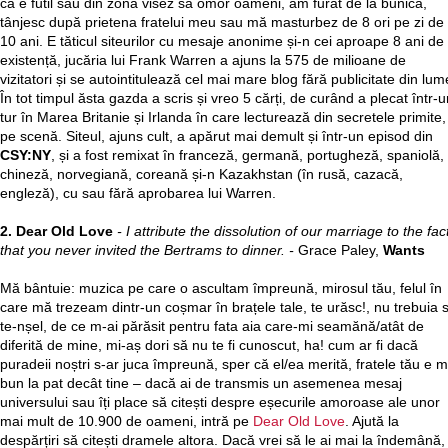
că e futil sau din zona visez să omor oameni, am furat de la bunica,
tânjesc după prietena fratelui meu sau mă masturbez de 8 ori pe zi de 
10 ani. E tăticul siteurilor cu mesaje anonime și-n cei aproape 8 ani de
existență, jucăria lui Frank Warren a ajuns la 575 de milioane de
vizitatori și se autointitulează cel mai mare blog fără publicitate din lum
În tot timpul ăsta gazda a scris și vreo 5 cărți, de curând a plecat într-
tur în Marea Britanie și Irlanda în care lecturează din secretele primite,
pe scenă. Siteul, ajuns cult, a apărut mai demult și într-un episod din
CSY:NY
, și a fost remixat în franceză, germană, portugheză, spaniolă,
chineză, norvegiană, coreană și-n Kazakhstan (în rusă, cazacă,
engleză), cu sau fără aprobarea lui Warren.
2. Dear Old Love
- I attribute the dissolution of our marriage to the fac
that you never invited the Bertrams to dinner. -
Grace Paley,
Wants
Mă bântuie: muzica pe care o ascultam împreună, mirosul tău, felul în
care mă trezeam dintr-un coșmar în brațele tale, te urăsc!, nu trebuia 
te-nșel, de ce m-ai părăsit pentru fata aia care-mi seamănă/atât de
diferită de mine, mi-aș dori să nu te fi cunoscut, ha! cum ar fi dacă
puradeii noștri s-ar juca împreună, sper că el/ea merită, fratele tău e m
bun la pat decât tine – dacă ai de transmis un asemenea mesaj
universului sau îți place să citești despre eșecurile amoroase ale unor
mai mult de 10.900 de oameni, intră pe
Dear Old Love
. Ajută la
despărțiri să citești dramele altora. Dacă vrei să le ai mai la îndemână,