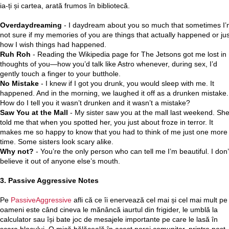
ia-ți și cartea, arată frumos în bibliotecă.
Overdaydreaming
- I daydream about you so much that sometimes I
not sure if my memories of you are things that actually happened or jus
how I wish things had happened.
Ruh Roh
- Reading the Wikipedia page for The Jetsons got me lost in
thoughts of you—how you’d talk like Astro whenever, during sex, I’d
gently touch a finger to your butthole.
No Mistake
- I knew if I got you drunk, you would sleep with me. It
happened. And in the morning, we laughed it off as a drunken mistake.
How do I tell you it wasn’t drunken and it wasn’t a mistake?
Saw You at the Mall
- My sister saw you at the mall last weekend. Sh
told me that when you spotted her, you just about froze in terror. It
makes me so happy to know that you had to think of me just one more
time. Some sisters look scary alike.
Why not?
- You’re the only person who can tell me I’m beautiful. I don’
believe it out of anyone else’s mouth.
3. Passive Aggressive Notes
Pe
PassiveAggressive
afli că ce îi enervează cel mai și cel mai mult pe
oameni este când cineva le mănâncă iaurtul din frigider, le umblă la
calculator sau își bate joc de mesajele importante pe care le lasă în