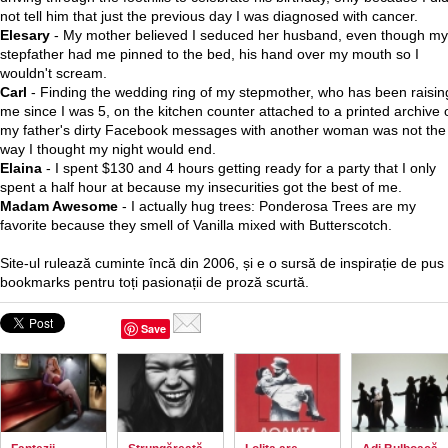
not tell him that just the previous day I was diagnosed with cancer.
Elesary
- My mother believed I seduced her husband, even though my
stepfather had me pinned to the bed, his hand over my mouth so I
wouldn't scream.
Carl
- Finding the wedding ring of my stepmother, who has been raisin
me since I was 5, on the kitchen counter attached to a printed archive 
my father's dirty Facebook messages with another woman was not the
way I thought my night would end.
Elaina
- I spent $130 and 4 hours getting ready for a party that I only
spent a half hour at because my insecurities got the best of me.
Madam Awesome
- I actually hug trees: Ponderosa Trees are my
favorite because they smell of Vanilla mixed with Butterscotch.
Site-ul rulează cuminte încă din 2006, și e o sursă de inspirație de pus 
bookmarks pentru toți pasionații de proză scurtă.
Save