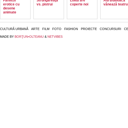
Fantezii
Strungăreaţă
Lolita are
Adi Bulboacă
erotice cu
vs. pistrui
coperte noi
vânează teatru
desene
animate
CULTURĂ URBANĂ
ARTE
FILM
FOTO
FASHION
PROIECTE
CONCURSURI
CE
MADE BY
BORŢUN•OLTEANU
&
NETVIBES