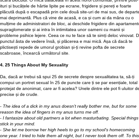
scara blocului. O mică bălăceală în acest noroi comunitar, printre post-
ituri și bucățele de hârtie lipite pe ecrane, frigidere și pereți e foarte
plăcută după o escapadă prin cele două site-uri de mai sus, de depart
mai deprimantă. Plus că vine de acasă, e ca și cum ai da mâna cu o
mulțime de administratori de bloc, ai deschide frigidere din apartament
supraglomerate și ai intra în intimitatea unor oameni cu manii și
probleme psihice lejere. Ceea ce nu te face să te simți deloc vinovat. D
punctul ăsta de vedere însă, și plăcerea e mai mică. Așa că dacă te
plictisești repede de umorul grobian și-ți revine pofta de secrete
scabroase, încearcă următorul site.
4.
25 Things About My Sexuality
Da, dacă ar trebui să spui 25 de secrete despre sexualitatea ta, să-ți
compui un portret sexual în 25 de puncte care ți se par esențiale, total
protejat de anonimat, care ar fi acelea? Unele dintre ele pot fi uluitor d
precise și de crude.
- The idea of a dick in my anus doesn’t really bother me, but for some
reason the idea of fingers in my anus turns me off.
- I fantasize about old partners a lot when masturbating. Special things
stick in your mind.
- She let me borrow her high heels to go to my school's homecoming
one year. I tried to hide them all night, but I never took them off. To this