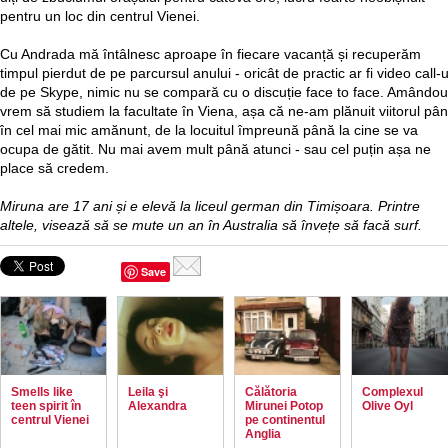
pentru un loc din centrul Vienei.
Cu Andrada mă întâlnesc aproape în fiecare vacanță și recuperăm
timpul pierdut de pe parcursul anului - oricât de practic ar fi video call-u
de pe Skype, nimic nu se compară cu o discuție face to face. Amândo
vrem să studiem la facultate în Viena, așa că ne-am plănuit viitorul pâ
în cel mai mic amănunt, de la locuitul împreună până la cine se va
ocupa de gătit. Nu mai avem mult până atunci - sau cel puțin așa ne
place să credem.
Miruna are 17 ani și e elevă la liceul german din Timișoara. Printre
altele, visează să se mute un an în Australia să învețe să facă surf.
Save
Smells like
Leila şi
Călătoria
Complexul
teen spirit în
Alexandra
Mirunei Potop
Olive Oyl
centrul Vienei
pe continentul
Anglia