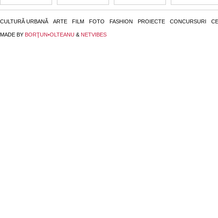
CULTURĂ URBANĂ
ARTE
FILM
FOTO
FASHION
PROIECTE
CONCURSURI
CE
MADE BY
BORŢUN•OLTEANU
&
NETVIBES