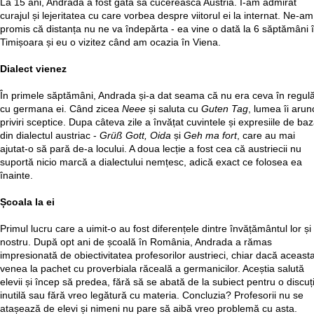
La 15 ani, Andrada a fost gata să cucerească Austria. I-am admirat
curajul și lejeritatea cu care vorbea despre viitorul ei la internat. Ne-am
promis că distanța nu ne va îndepărta - ea vine o dată la 6 săptămâni 
Timișoara și eu o vizitez când am ocazia în Viena.
Dialect vienez
În primele săptămâni, Andrada și-a dat seama că nu era ceva în regul
cu germana ei. Când zicea
Neee
și saluta cu
Guten Tag
, lumea îi arun
priviri sceptice. Dupa câteva zile a învățat cuvintele și expresiile de ba
din dialectul austriac -
Grüß Gott, Oida
și
Geh ma fort
, care au mai
ajutat-o să pară de-a locului. A doua lecție a fost cea că austriecii nu
suportă nicio marcă a dialectului nemțesc, adică exact ce folosea ea
înainte.
Școala la ei
Primul lucru care a uimit-o au fost diferențele dintre învățământul lor și 
nostru. După opt ani de școală în România, Andrada a rămas
impresionată de obiectivitatea profesorilor austrieci, chiar dacă aceast
venea la pachet cu proverbiala răceală a germanicilor. Aceștia salută
elevii și încep să predea, fără să se abată de la subiect pentru o discuț
inutilă sau fără vreo legătură cu materia. Concluzia? Profesorii nu se
atașează de elevi și nimeni nu pare să aibă vreo problemă cu asta.