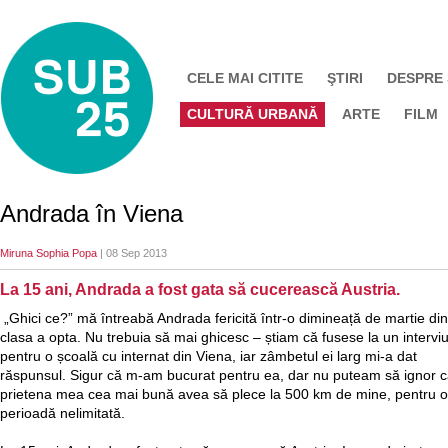
CELE MAI CITITE
ŞTIRI
DESPRE
CULTURĂ URBANĂ
ARTE
FILM
Andrada în Viena
Miruna Sophia Popa
| 08 Sep 2013
La 15 ani, Andrada a fost gata să cucerească Austria.
„Ghici ce?” mă întreabă Andrada fericită într-o dimineață de martie din
clasa a opta. Nu trebuia să mai ghicesc – știam că fusese la un intervi
pentru o școală cu internat din Viena, iar zâmbetul ei larg mi-a dat
răspunsul. Sigur că m-am bucurat pentru ea, dar nu puteam să ignor 
prietena mea cea mai bună avea să plece la 500 km de mine, pentru o
perioadă nelimitată.