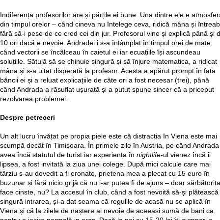
Indiferența profesorilor are și părțile ei bune. Una dintre ele e atmosfer
din timpul orelor – când cineva nu întelege ceva, ridică mâna și întreab
fără să-i pese de ce cred cei din jur. Profesorul vine și explică până și 
10 ori dacă e nevoie. Andradei i s-a întâmplat în timpul orei de mate,
când vectorii se încâlceau în caietul ei iar ecuațiile își ascundeau
soluțiile. Sătulă să se chinuie singură și să înjure matematica, a ridicat
mâna și s-a uitat disperată la profesor. Acesta a apărut prompt în fața
băncii ei și a reluat explicațiile de câte ori a fost necesar (trei), până
când Andrada a răsuflat ușurată și a putut spune sincer că a priceput
rezolvarea problemei.
Despre petreceri
Un alt lucru învățat pe propia piele este că distracția în Viena este mai
scumpă decât în Timișoara. În primele zile în Austria, pe când Andrada
avea încă statutul de turist iar experiența în
nightlife
-ul vienez încă ii
lipsea, a fost invitată la ziua unei colege. După mici calcule care mai
târziu s-au dovedit a fi eronate, prietena mea a plecat cu 15 euro în
buzunar și fără nicio grijă că nu i-ar putea fi de ajuns – doar sărbătorit
face cinste, nu? La accesul în club, când a fost nevoită să-și plătească
singură intrarea, și-a dat seama că regulile de acasă nu se aplică în
Viena și că la zilele de naștere ai nevoie de aceeași sumă de bani ca