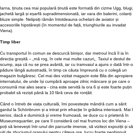
Iarna, ținuta cea mai populară ținută este formată din cizme Ugg, blugi
jachetă largă și eșarfă supradimensionată, iar vara din balerini, colanți 
bluze simple. Nelipsiți rămân întotdeauna ochelarii de aviator și
accesoriile hipstărești (în momentul de față, triunghiurile au invadat
Viena).
Timp liber
Cu transportul în comun se descurcă binișor, dar metroul încă îl ia în
direcția greșită – „mă rog, în cele mai multe cazuri„. Taxiul e destul de
scump, așa că nu se prea avântă, iar cu tramvaiul a ajuns o dată într-o
pădure lângă autostradă, în timp ce căuta împreună cu o colegă un
magazin bulgăresc. Cel mai des vizitat magazin este Bila din apropier
internatului, de unde își cumpără aproape zilnic mâncare și pe care o
consumă mai ales seara - cina este servită la ora 6 și este foarte puțin
probabil să reziști până la 10 fără ceva de ronțăit.
Când o întreb de viața culturală, îmi povestește mândră cum a sărit
gardul la Schönbrunn și a intrat prin efracție în grădina interioară. Mai 
serios, dacă e duminică și vreme frumoasă, se duce cu o prietenă în
Museumsquartier, pe care îl consideră cel mai frumos loc din Viena –
poți să lenevești într-unul din parcurile imense, să vizitezi expoziții și să
uiți de zbuciumul orașului pentru câteva ore, lucru foarte neobișnuit