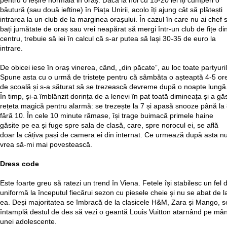
pentru o ieșire normală in oraș. Dacă la noi cu 15-20 lei îți cumperi o
băutură (sau două ieftine) în Piața Unirii, acolo îți ajung cât să plătești
intrarea la un club de la marginea orașului. În cazul în care nu ai chef 
bați jumătate de oraș sau vrei neapărat să mergi într-un club de fițe di
centru, trebuie să iei în calcul că s-ar putea să lași 30-35 de euro la
intrare.
De obicei iese în oraș vinerea, când, „din păcate”, au loc toate partyuril
Spune asta cu o urmă de tristețe pentru că sâmbăta o așteaptă 4-5 or
de școală și s-a săturat să se trezească devreme după o noapte lungă
În timp, și-a îmblânzit dorința de a lenevi în pat toată dimineața și a găs
rețeta magică pentru alarmă: se trezește la 7 și apasă snooze până la
fără 10. În cele 10 minute rămase, își trage buimacă primele haine
găsite pe ea și fuge spre sala de clasă, care, spre norocul ei, se află
doar la câțiva pași de camera ei din internat. Ce urmează după asta n
vrea să-mi mai povestească.
Dress code
Este foarte greu să ratezi un trend în Viena. Fetele își stabilesc un fel 
uniformă la începutul fiecărui sezon cu piesele cheie și nu se abat de l
ea. Deși majoritatea se îmbracă de la clasicele H&M, Zara și Mango, s
întamplă destul de des să vezi o geantă Louis Vuitton atarnând pe mâ
unei adolescente.