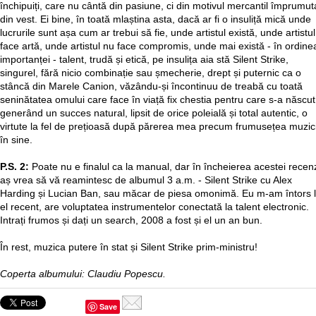
închipuiți, care nu cântă din pasiune, ci din motivul mercantil împrumut
din vest. Ei bine, în toată mlaștina asta, dacă ar fi o insuliță mică unde
lucrurile sunt așa cum ar trebui să fie, unde artistul există, unde artistul
face artă, unde artistul nu face compromis, unde mai există - în ordine
importanței - talent, trudă și etică, pe insulița aia stă Silent Strike,
singurel, fără nicio combinație sau șmecherie, drept și puternic ca o
stâncă din Marele Canion, văzându-și încontinuu de treabă cu toată
seninătatea omului care face în viață fix chestia pentru care s-a născut
generând un succes natural, lipsit de orice poleială și total autentic, o
virtute la fel de prețioasă după părerea mea precum frumusețea muzici
în sine.
P.S. 2:
Poate nu e finalul ca la manual, dar în încheierea acestei recenz
aș vrea să vă reamintesc de albumul 3 a.m. - Silent Strike cu Alex
Harding și Lucian Ban, sau măcar de piesa omonimă. Eu m-am întors 
el recent, are voluptatea instrumentelor conectată la talent electronic.
Intrați frumos și dați un search, 2008 a fost și el un an bun.
În rest, muzica putere în stat și Silent Strike prim-ministru!
Coperta albumului: Claudiu Popescu.
Save