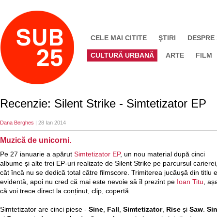
CELE MAI CITITE
ŞTIRI
DESPRE
CULTURĂ URBANĂ
ARTE
FILM
Recenzie: Silent Strike - Simtetizator EP
Dana Berghes
| 28 Ian 2014
Muzică de unicorni.
Pe 27 ianuarie a apărut
Simtetizator EP
, un nou material după cinci
albume și alte trei EP-uri realizate de Silent Strike pe parcursul carierei
cât încă nu se dedică total către filmscore. Trimiterea jucăușă din titlu 
evidentă, apoi nu cred că mai este nevoie să îl prezint pe
Ioan Titu
, aș
că voi trece direct la conținut, clip, copertă.
Simtetizator are cinci piese -
Sine
,
Fall
,
Simtetizator
,
Rise
și
Saw
.
Si