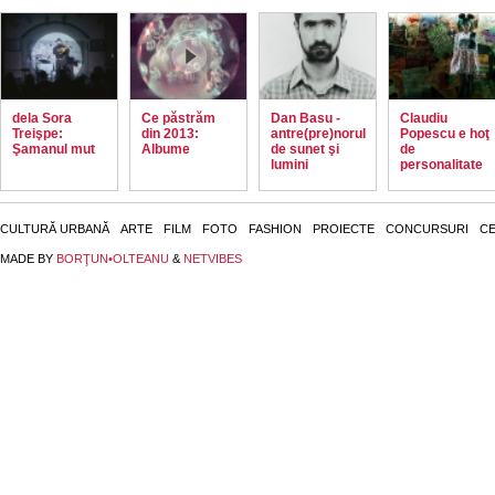
dela Sora
Ce păstrăm
Dan Basu -
Claudiu
Treişpe:
din 2013:
antre(pre)norul
Popescu e hoţ
Şamanul mut
Albume
de sunet şi
de
lumini
personalitate
CULTURĂ URBANĂ
ARTE
FILM
FOTO
FASHION
PROIECTE
CONCURSURI
CE
MADE BY
BORŢUN•OLTEANU
&
NETVIBES