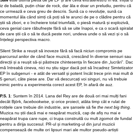
Saw
este ultima piesă de pe EP și are ceva extraterestru în ea: inițial 
iz de baladă, puțin chiar de rock, dar ăla e doar un preludiu, pentru că
ce urmează e ceva greu de descris. Sună ca o revoluție, sună ca
momentul ăla când simți că poți să te arunci de pe o clădire pentru că
știi să zbori, e o încheiere total triumfală, o piesă matură și explozivă,
ceva genial care răbufnește fără să se uite înapoi, e ca o scară spirala
de care știi că o să te ducă peste nori, undeva unde o să vezi și o să
înțelegi perspectiva macro.
Silent Strike a reușit să inoveze fără să facă niciun compromis pe
parcursul anilor de când face muzică, crescând în diverse sensuri sau
direcții și a reușit să-și păstreze chintesența în fiecare din „lucrări”. Da
mă întreabă cineva, nici nu știu sigur dacă pot să încadrez Simtetizator
EP în subgenuri - e atât de versatil și potent încât trece prin mai mult d
5 genuri, câte piese are. Dar vă descurcați voi singuri, nu vă trebuie
nimic pentru a experimenta corect acest EP, în afară de auz.
P.S. 1
: Suntem în 2014. Lana del Rey are de două ori mai mulți fani
decât Björk,
facebookwise
, și orice proiect, atâta timp cât e rulat de
rotițele care trebuie din industrie, are șansele să fie
the next big thing
.
Muzica nu știi dacă mai e neapărat muzică, cap de afiș nu mai e
neapărat trupa care rupe, ci trupa construită cu mult zgomot de fundal
pentru a dirija succesul. PR-ul și marketing-ul din jurul muzicii
compensează de multe ori lipsuri mari ale multor pseudo-artiști