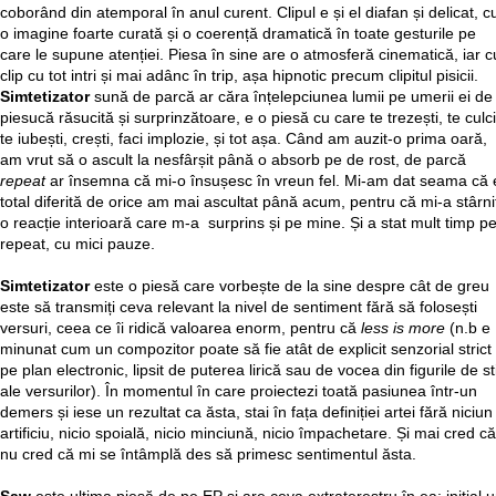
coborând din atemporal în anul curent. Clipul e și el diafan și delicat, c
o imagine foarte curată și o coerență dramatică în toate gesturile pe
care le supune atenției. Piesa în sine are o atmosferă cinematică, iar c
clip cu tot intri și mai adânc în trip, așa hipnotic precum clipitul pisicii.
Simtetizator
sună de parcă ar căra înțelepciunea lumii pe umerii ei de
piesucă răsucită și surprinzătoare, e o piesă cu care te trezești, te culci
te iubești, crești, faci implozie, și tot așa. Când am auzit-o prima oară,
am vrut să o ascult la nesfârșit până o absorb pe de rost, de parcă
repeat
ar însemna că mi-o însușesc în vreun fel. Mi-am dat seama că 
total diferită de orice am mai ascultat până acum, pentru că mi-a stârni
o reacție interioară care m-a surprins și pe mine. Și a stat mult timp p
repeat, cu mici pauze.
Simtetizator
este o piesă care vorbește de la sine despre cât de greu
este să transmiți ceva relevant la nivel de sentiment fără să folosești
versuri, ceea ce îi ridică valoarea enorm, pentru că
less is more
(n.b
e
minunat cum un compozitor poate să fie atât de explicit senzorial strict
pe plan electronic, lipsit de puterea lirică sau de vocea din figurile de sti
ale versurilor). În momentul în care proiectezi toată pasiunea într-un
demers și iese un rezultat ca ăsta, stai în fața definiției artei fără niciun
artificiu, nicio spoială, nicio minciună, nicio împachetare. Și mai cred că
nu cred că mi se întâmplă des să primesc sentimentul ăsta.