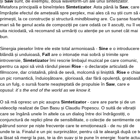
și
Saw
sunt, de exemplu, două waveform-uri ale unui sintetizator.
Metafora principală e bineînțeles
Simtetizator
. Asta până la
Saw
, care
împrăștie efectul de amețeală spre perplex, mai ales că nu știi cum să 
primești, la ce construcție și structură
mindblowing
are. Cu șanse foart
mari să fie genul acela de compoziții pe care odată ce îl asculți, nu îl ve
uita niciodată, vă recomand să urmăriți cu atenție pe un sunet cât mai
bun.
Sinergia pieselor între ele este total armonioasă -
Sine
e o introducere
blândă și unduioasă,
Fall
are o intonație mai sobră și trimite spre
introversie,
Simtetizator
îmi rescrie limbajul muzical pe care comunic,
pentru ca apoi să vină rândul piesei
Rise
- o declarație articulată de
filmscore
, dar cristalină, plină de sevă, molcomă și liniștită.
Rise
e chia
un pic romantică, înduioșătoare, glorioasă, dar fără opulență, grațioas
ca un fulg, o sursă foarte neașteptată de propulsie în
Saw
, care e
opusul:
it`s the end of the world as we know it.
O să mă opresc un pic asupra
Simtetizator
- care are parte și de un
videoclip realizat de Dan Basu și Claudiu Popescu. O suită de vibrații
care se îngână unele în altele ca un dialog între doi îndrăgostiți, o
conjunctură de replici pline de sensibilitate, o colecție de sentimente ce
pătrund sonor pe niște frecvențe care te emoționează - de nu știi de
unde te ia. Finalul e un pic surprinzător, pentru că te aleargă după ce t
a lăsat să mergi la pas, te ia din suav și te pune în energie: foarte actu