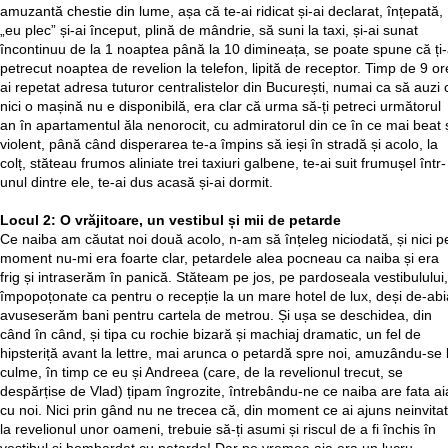
amuzantă chestie din lume, așa că te-ai ridicat și-ai declarat, înțepată,
„eu plec” și-ai început, plină de mândrie, să suni la taxi, și-ai sunat
încontinuu de la 1 noaptea până la 10 dimineața, se poate spune că ți-
petrecut noaptea de revelion la telefon, lipită de receptor. Timp de 9 or
ai repetat adresa tuturor centralistelor din București, numai ca să auzi 
nici o mașină nu e disponibilă, era clar că urma să-ți petreci următorul
an în apartamentul ăla nenorocit, cu admiratorul din ce în ce mai beat 
violent, până când disperarea te-a împins să ieși în stradă și acolo, la
colț, stăteau frumos aliniate trei taxiuri galbene, te-ai suit frumușel într-
unul dintre ele, te-ai dus acasă și-ai dormit.
Locul 2: O vrăjitoare, un vestibul și mii de petarde
Ce naiba am căutat noi două acolo, n-am să înțeleg niciodată, și nici p
moment nu-mi era foarte clar, petardele alea pocneau ca naiba și era
frig și intraserăm în panică. Stăteam pe jos, pe pardoseala vestibulului,
împopoțonate ca pentru o recepție la un mare hotel de lux, deși de-abi
avuseserăm bani pentru cartela de metrou. Și ușa se deschidea, din
când în când, și tipa cu rochie bizară și machiaj dramatic, un fel de
hipsteriță avant la lettre, mai arunca o petardă spre noi, amuzându-se 
culme, în timp ce eu și Andreea (care, de la revelionul trecut, se
despărțise de Vlad) țipam îngrozite, întrebându-ne ce naiba are fata ai
cu noi. Nici prin gând nu ne trecea că, din moment ce ai ajuns neinvitat
la revelionul unor oameni, trebuie să-ți asumi și riscul de a fi închis în