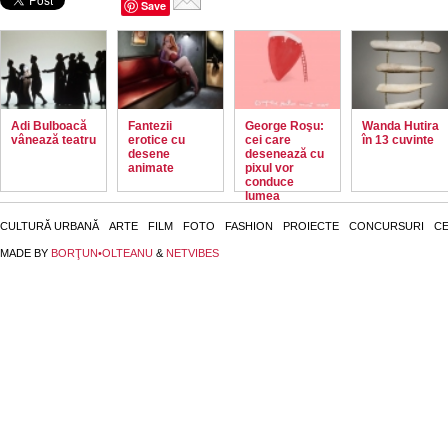
Save
Adi Bulboacă
Fantezii
George Roşu:
Wanda Hutira
vânează teatru
erotice cu
cei care
în 13 cuvinte
desene
desenează cu
animate
pixul vor
conduce
lumea
CULTURĂ URBANĂ
ARTE
FILM
FOTO
FASHION
PROIECTE
CONCURSURI
CE
MADE BY
BORŢUN•OLTEANU
&
NETVIBES