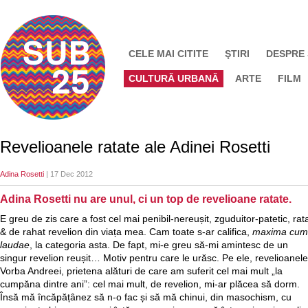
CELE MAI CITITE
ŞTIRI
DESPRE
CULTURĂ URBANĂ
ARTE
FILM
Revelioanele ratate ale Adinei Rosetti
Adina Rosetti
| 17 Dec 2012
Adina Rosetti nu are unul, ci un top de revelioane ratate.
E greu de zis care a fost cel mai penibil-nereușit, zguduitor-patetic, rat
& de rahat revelion din viața mea. Cam toate s-ar califica,
maxima cum
laudae
, la categoria asta. De fapt, mi-e greu să-mi amintesc de un
singur revelion reușit… Motiv pentru care le urăsc. Pe ele, revelioanele
Vorba Andreei, prietena alături de care am suferit cel mai mult „la
cumpăna dintre ani”: cel mai mult, de revelion, mi-ar plăcea să dorm.
Însă mă încăpățânez să n-o fac și să mă chinui, din masochism, cu