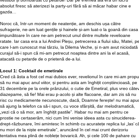
vestibul și bombardat cu petarde! Dar pe vremea aia era un lucru
absolut firesc să aterizezi la party-uri fără să ai măcar habar cine e
gazda…
Noroc că, într-un moment de neatenție, am deschis ușa către
sufragerie, ne-am luat gențile și hainele și-am luat-o la goană din casa
impunătoare în care ne-am petrecut unul dintre multele revelioane
ratate. Iar casa era a lui Andrei Pleșu, petrecerea a fiului său, Matei, p
care l-am cunoscut mai târziu, la Dilema Veche, și n-am avut niciodată
curajul să-i spun că mi-am petrecut noaptea dintre ani la el acasă,
atacată cu petarde de o prietenă de-a lui.
Locul 1: Cocktail de emetirale
Cred că ăsta a fost cel mai dubios ever, revelionul în care mi-am prop
să nu mai apuc anul viitor, și pentru asta am înghițit conștiincioasă, pe
31 decembrie pe la orele prânzului, o cutie de Emetiral, plus vreo câte
diazepame, să fie! Mai erau p-acolo și alte flacoane, dar am zis să nu
risc cu medicamente necunoscute, dacă, Doamne ferește! nu mai apu
să ajung la telefon ca să-i spun, cu voce sfârșită, dar melodramatică,
„vezi că o să mor, am înghițit pastile”. Habar nu mai am pentru ce
prostie ne certaserăm, nici cum îmi venise ideea asta cu sinuciderea-
drept-răzbunare, îmi amintesc în schimb cu acuratețe replica lui „las’ c
nu mori de la niște emetirale”, aruncând în cel mai crunt derizoriu
tentativa mea plină de noblețe bovarică. Ah, și cele 100 de pahare cu