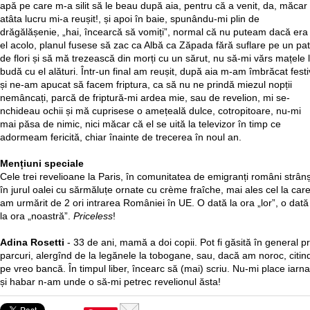
apă pe care m-a silit să le beau după aia, pentru că a venit, da, măcar
atâta lucru mi-a reușit!, și apoi în baie, spunându-mi plin de
drăgălășenie, „hai, încearcă să vomiți”, normal că nu puteam dacă era 
el acolo, planul fusese să zac ca Albă ca Zăpada fără suflare pe un pat
de flori și să mă trezească din morți cu un sărut, nu să-mi vărs mațele 
budă cu el alături. Într-un final am reușit, după aia m-am îmbrăcat festi
și ne-am apucat să facem friptura, ca să nu ne prindă miezul nopții
nemâncați, parcă de friptură-mi ardea mie, sau de revelion, mi se-
nchideau ochii și mă cuprisese o amețeală dulce, cotropitoare, nu-mi
mai păsa de nimic, nici măcar că el se uită la televizor în timp ce
adormeam fericită, chiar înainte de trecerea în noul an.
Mențiuni speciale
Cele trei revelioane la Paris, în comunitatea de emigranți români strânș
în jurul oalei cu sărmăluțe ornate cu crème fraîche, mai ales cel la car
am urmărit de 2 ori intrarea României în UE. O dată la ora „lor”, o dată
la ora „noastră”.
Priceless
!
Adina Rosetti
- 33 de ani, mamă a doi copii. Pot fi găsită în general pr
parcuri, alergînd de la legănele la tobogane, sau, dacă am noroc, citin
pe vreo bancă. În timpul liber, încearc să (mai) scriu. Nu-mi place iarna
și habar n-am unde o să-mi petrec revelionul ăsta!