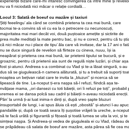
experiențe bizare care-mi întăresc convingerea că între mine și revelio
nu va fi niciodată nici măcar o relație cordială…
Locul 3: Salată de boeuf cu mazăre și taxiuri
Știți feeelingu’ ala când se combină prietena ta cea mai bună, care
tocmai te-a convins să vii cu ea la o petrecere cu necunoscuți,
majoritatea mai mari decât voi, două puștoaice amețite și sictirite de
prea multe meditații la mate pentru bac, și nu e corect, pentru că tu știa
că nici măcar nu-i place de tipu’ ăla care vă invitase, dar la 17 ani o fat
nu se duce singură de revelion să flirteze cu cineva, nuuu, își ia
neapărat și prietena cea mai bună, iar prietenii tipului se bucură, și e
groaznic, pentru că prietenii aia sunt de regulă niște luzări, și chiar așa
fost și-atunci. Andreea s-a combinat cu Vlad și te-a lăsat singură, s-au
dus să se giugulească-n camera alăturată, și tu a trebuit să suporți toa
noaptea un bețivan ratat care te invita la „bluzuri” și-ncerca să se
lipească de tine. La-nceput ți-era nașpa să-l refuzi, fiindcă așa te-
nvățase mama, „ori dansezi cu toti băieții, ori îi refuzi pe toți”, probabil
vremea ei se dansa polcă sau cadril și băieții n-aveau niciodată erecții.
Pân’ la urmă ți-ai luat inima-n dinți și, după vreo șapte bluzuri
insuportabil de lungi, i-ai spus ăluia că ești „obosită” și-atunci l-au apuc
pandaliile și, după ce toată seara îți șușotise vrăjeli la ureche, a-nceput
să te facă urâtă și figurantă și fițoasă și toată lumea se uita la voi, și te
simțeai nașpa. Și Andreea-și vedea de giuguleala ei cu Vlad, râdeau d
se prăpădeau că salata de boeuf are mazăre, asta părea să fie cea ma