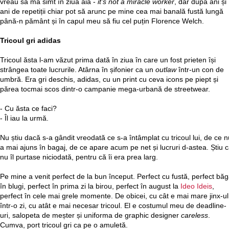
vreau să mă simt în ziua aia -
it’s not a miracle worker
, dar după ani și
ani de repetiții chiar pot să arunc pe mine cea mai banală fustă lungă
până-n pământ și în capul meu să fiu cel puțin Florence Welch.
Tricoul gri adidas
Tricoul ăsta l-am văzut prima dată în ziua în care un fost prieten își
strângea toate lucrurile. Atârna în șifonier ca un
outlaw
într-un con de
umbră. Era gri deschis, adidas, cu un print cu ceva icons pe piept și
părea tocmai scos dintr-o campanie mega-urbană de streetwear.
- Cu ăsta ce faci?
- Îl iau la urmă.
Nu știu dacă s-a gândit vreodată ce s-a întâmplat cu tricoul lui, de ce n
a mai ajuns în bagaj, de ce apare acum pe net și lucruri d-astea. Știu 
nu îl purtase niciodată, pentru că îi era prea larg.
Pe mine a venit perfect de la bun început. Perfect cu fustă, perfect băg
în blugi, perfect în prima zi la birou, perfect în august la
Ideo Ideis
,
perfect în cele mai grele momente. De obicei, cu cât e mai mare jinx-ul
într-o zi, cu atât e mai necesar tricoul. El e costumul meu de deadline-
uri, salopeta de meșter și uniforma de graphic designer
careless
.
Cumva, port tricoul gri ca pe o amuletă.