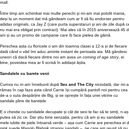
mall.
Între timp am schimbat mai multe perechi și mi-am mai potolit mania,
deși la un moment dat mă gândeam cum ar fi să fiu endorser pentru
adidas originals, ca Jay Z (care purta superstaruri și ani de zile după c
nu mai era obligat prin contract). Mai ales că în 2015 aniversează 45 
ani și au un promo de campanie care îți face pielea de găină.
Perechea asta cu floricele o am din toamna clasei a 12-a și de fiecare
dată când o văd îmi aduc aminte instant de perioada aia. Mă gândesc
uneori că dacă fiecare dintre noi am avea un
coming of age story
, ei
bine, povestea mea ar fi scrisă în adidașii ăștia.
Sandalele cu barete verzi
Cumva nu m-am înnebunit după
Sex and The City
niciodată, dar mi-a
rămas în cap faza asta când Carrie își cumpără pantofi noi pentru cea
de-a o suta despărțire de Big, și se oprește în fața unei vitrine cu
sandale pline de barețele.
E o chestie cu sandalele decupate și cât de sexi te fac să te simți, n-aș
putea să zic ce. Dar știu bine senzația, pentru că am și eu sandalele
mele iubite de piele întoarsă verde – așa cum Carrie are perechea ei 
pink suede Manolo Blahnik strappy sandals
–, pe care am reușit să nu 