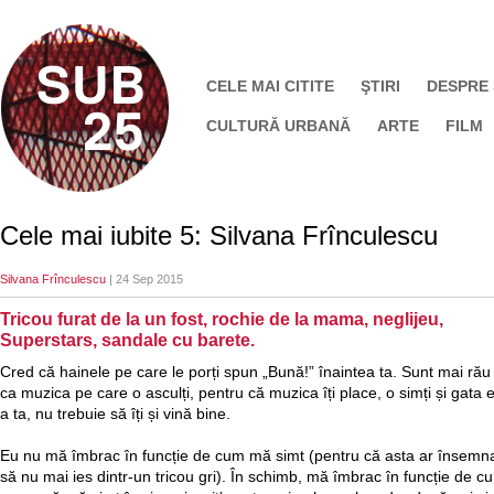
CELE MAI CITITE
ŞTIRI
DESPRE
CULTURĂ URBANĂ
ARTE
FILM
Cele mai iubite 5: Silvana Frînculescu
Silvana Frînculescu
| 24 Sep 2015
Tricou furat de la un fost, rochie de la mama, neglijeu,
Superstars, sandale cu barete.
Cred că hainele pe care le porți spun „Bună!” înaintea ta. Sunt mai rău
ca muzica pe care o asculți, pentru că muzica îți place, o simți și gata 
a ta, nu trebuie să îți și vină bine.
Eu nu mă îmbrac în funcție de cum mă simt (pentru că asta ar însemn
să nu mai ies dintr-un tricou gri). În schimb, mă îmbrac în funcție de c