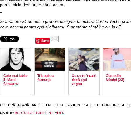
port la nicio despărțire până acum.
_
Silvana are 24 de ani, e graphic designer la editura Curtea Veche și ar
ceva obsesii pentru apă și albastru. S-ar mărita și mâine cu Jay Z.
Save
Cele mai iubite
Tricoul cu
Cu ce te încalţi
Obsesiile
5: Matei
formaţie
dacă eşti
Mirelei (23)
Schwartz
vegan
CULTURĂ URBANĂ
ARTE
FILM
FOTO
FASHION
PROIECTE
CONCURSURI
CE
MADE BY
BORŢUN•OLTEANU
&
NETVIBES