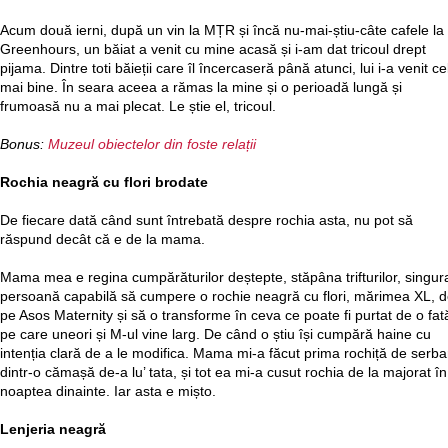
Acum două ierni, după un vin la MȚR și încă nu-mai-știu-câte cafele la
Greenhours, un băiat a venit cu mine acasă și i-am dat tricoul drept
pijama. Dintre toti băieții care îl încercaseră până atunci, lui i-a venit ce
mai bine. În seara aceea a rămas la mine și o perioadă lungă și
frumoasă nu a mai plecat. Le știe el, tricoul.
Bonus:
Muzeul obiectelor din foste relații
Rochia neagră cu flori brodate
De fiecare dată când sunt întrebată despre rochia asta, nu pot să
răspund decât că e de la mama.
Mama mea e regina cumpărăturilor deștepte, stăpâna trifturilor, singur
persoană capabilă să cumpere o rochie neagră cu flori, mărimea XL, 
pe Asos Maternity și să o transforme în ceva ce poate fi purtat de o fat
pe care uneori și M-ul vine larg. De când o știu își cumpără haine cu
intenția clară de a le modifica. Mama mi-a făcut prima rochiță de serba
dintr-o cămașă de-a lu’ tata, și tot ea mi-a cusut rochia de la majorat în
noaptea dinainte. Iar asta e mișto.
Lenjeria neagră