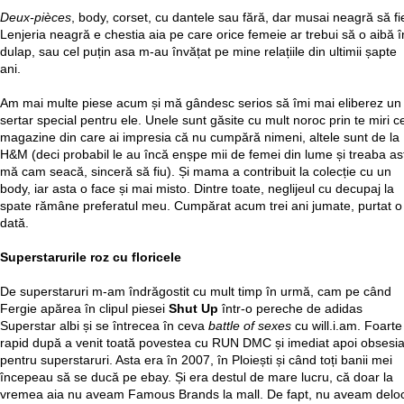
Deux-pièces
, body, corset, cu dantele sau fără, dar musai neagră să fi
Lenjeria neagră e chestia aia pe care orice femeie ar trebui să o aibă î
dulap, sau cel puțin asa m-au învățat pe mine relațiile din ultimii șapte
ani.
Am mai multe piese acum și mă gândesc serios să îmi mai eliberez un
sertar special pentru ele. Unele sunt găsite cu mult noroc prin te miri c
magazine din care ai impresia că nu cumpără nimeni, altele sunt de la
H&M (deci probabil le au încă enșpe mii de femei din lume și treaba as
mă cam seacă, sinceră să fiu). Și mama a contribuit la colecție cu un
body, iar asta o face și mai misto. Dintre toate, neglijeul cu decupaj la
spate rămâne preferatul meu. Cumpărat acum trei ani jumate, purtat o
dată.
Superstarurile roz cu floricele
De superstaruri m-am îndrăgostit cu mult timp în urmă, cam pe când
Fergie apărea în clipul piesei
Shut Up
într-o pereche de adidas
Superstar albi și se întrecea în ceva
battle of sexes
cu will.i.am. Foarte
rapid după a venit toată povestea cu RUN DMC și imediat apoi obsesi
pentru superstaruri. Asta era în 2007, în Ploiești și când toți banii mei
începeau să se ducă pe ebay. Și era destul de mare lucru, că doar la
vremea aia nu aveam Famous Brands la mall. De fapt, nu aveam delo