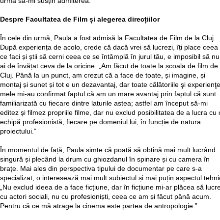
urmă să-mi susțin admiterea.”
Despre Facultatea de Film și alegerea direcțiilor
În cele din urmă, Paula a fost admisă la Facultatea de Film de la Cluj.
După experiența de acolo, crede că dacă vrei să lucrezi, îți place ceea
ce faci și știi să cerni ceea ce se întâmplă în jurul tău, e imposibil să nu
ai de învățat ceva de la oricine. „Am făcut de toate la școala de film de 
Cluj. Până la un punct, am crezut că a face de toate, și imagine, și
montaj și sunet și tot e un dezavantaj, dar toate călătoriile şi experienţ
mele mi-au confirmat faptul că am un mare avantaj prin faptul că sunt
familiarizată cu fiecare dintre laturile astea; astfel am început să-mi
editez și filmez propriile filme, dar nu exclud posibilitatea de a lucra cu 
echipă profesionistă, fiecare pe domeniul lui, în funcție de natura
proiectului.”
În momentul de față, Paula simte că poată să obțină mai mult lucrând
singură și plecând la drum cu ghiozdanul în spinare și cu camera în
brațe. Mai ales din perspectiva tipului de documentar pe care s-a
specializat, o interesează mai mult subiectul și mai puțin aspectul tehni
„Nu exclud ideea de a face ficțiune, dar în ficțiune mi-ar plăcea să lucr
cu actori sociali, nu cu profesioniști, ceea ce am și făcut până acum.
Pentru că ce mă atrage la cinema este partea de antropologie.”