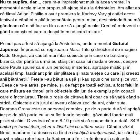
Nu te supăra, dar...
, care m-a impresionat mult la acea vreme. În
momentul acela mi-am propus să ajung și eu la Aristoteles. Am aflat ap
că filmul Adinei Pintilie a avut premiera la Karlovy Vary şi astfel acest
festival a căpătat o altă însemnătate pentru mine, deși niciodată nu mă
gândeam că o să fac un film care să ajungă acolo. Cred că a devenit 
gând inconştient care a dospit în mine cam trei ani.”
Primul pas a fost să ajungă la Aristoteles, unde a montat
Gutuiul
Japonez
. Împreună cu regizoarea Mara Trifu şi directorul de imagine
Radu Gorgos, au căutat mai întâi subiecte prin case de bătrâni și
biserici, dar până la urmă au sfârșit în casa lui madam Grosu, despre
care Paula spune că e „un personaj misterios, aproape mistic și în
același timp, fascinant prin simplitatea și naturaleţea cu care îşi creeaz
anii bătrâneții.” Fetele i-au bătut la ușă și i-au spus cine sunt și ce vor.
„Ceea ce m-a atras, pe mine, și, de fapt pe toată echipa, a fost felul în
care măsura ea timpul prin obiectele din jur, de exemplu prin copacii
care o înconjurau. Ținea o roșie de câteva luni doar ca să vadă când s
strică. Obiectele din jurul ei aveau câteva zeci de ani, chiar sute.
Doamna Grosu este un personaj complex, pe de o parte dură și aprigă
iar pe de altă parte cu un suflet foarte sensibil, găzduind foarte mult
pisici și câini. O vedeai că are 8-10 pisici și că spune dintr-o dată:
Să îl
naiba pe turcul ăsta, că m-a lăsat aici cu atâtea pisici
. Când a văzut
filmul, madame l-a descris ca fiind
o bucățică franțuzească
, iar când și
auzit replica referitoare la Sadoveanu (n.r.: referitoare la câți ardei