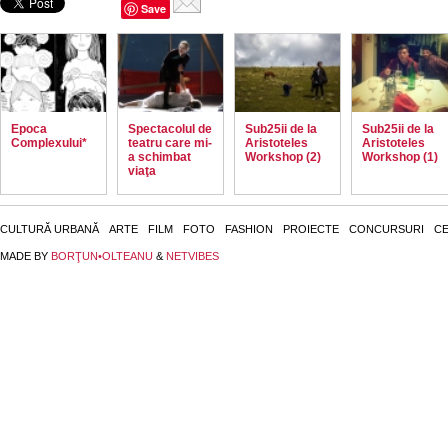
Save
Epoca
Spectacolul de
Sub25ii de la
Sub25ii de la
Complexului*
teatru care mi-
Aristoteles
Aristoteles
a schimbat
Workshop (2)
Workshop (1)
viaţa
CULTURĂ URBANĂ
ARTE
FILM
FOTO
FASHION
PROIECTE
CONCURSURI
CE
MADE BY
BORŢUN•OLTEANU
&
NETVIBES