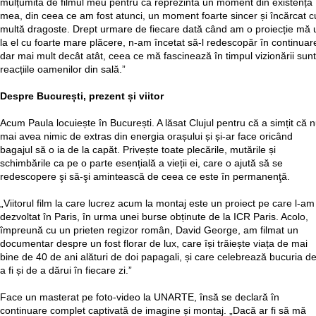
mulțumită de filmul meu pentru că reprezintă un moment din existența
mea, din ceea ce am fost atunci, un moment foarte sincer și încărcat c
multă dragoste. Drept urmare de fiecare dată când am o proiecție mă u
la el cu foarte mare plăcere, n-am încetat să-l redescopăr în continuar
dar mai mult decât atât, ceea ce mă fascinează în timpul vizionării sunt
reacțiile oamenilor din sală.”
Despre București, prezent și viitor
Acum Paula locuiește în București. A lăsat Clujul pentru că a simțit că 
mai avea nimic de extras din energia orașului și și-ar face oricând
bagajul să o ia de la capăt. Privește toate plecările, mutările și
schimbările ca pe o parte esențială a vieții ei, care o ajută să se
redescopere şi să-şi amintească de ceea ce este în permanenţă.
„Viitorul film la care lucrez acum la montaj este un proiect pe care l-am
dezvoltat în Paris, în urma unei burse obținute de la ICR Paris. Acolo,
împreună cu un prieten regizor român, David George, am filmat un
documentar despre un fost florar de lux, care își trăiește viața de mai
bine de 40 de ani alături de doi papagali, și care celebrează bucuria d
a fi și de a dărui în fiecare zi.”
Face un masterat pe foto-video la UNARTE, însă se declară în
continuare complet captivată de imagine și montaj. „Dacă ar fi să mă