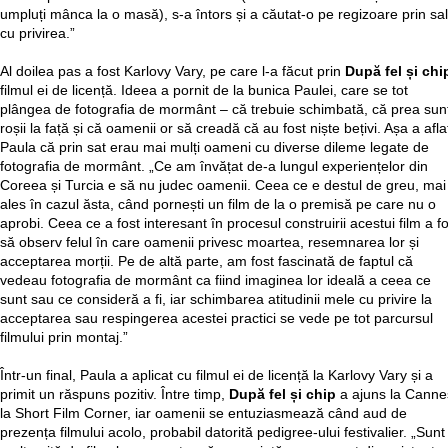
umpluți mânca la o masă), s-a întors și a căutat-o pe regizoare prin sa
cu privirea.”
Al doilea pas a fost Karlovy Vary, pe care l-a făcut prin
După fel și chi
filmul ei de licență. Ideea a pornit de la bunica Paulei, care se tot
plângea de fotografia de mormânt – că trebuie schimbată, că prea sun
roșii la față și că oamenii or să creadă că au fost niște bețivi. Așa a afla
Paula că prin sat erau mai mulți oameni cu diverse dileme legate de
fotografia de mormânt. „Ce am învățat de-a lungul experiențelor din
Coreea și Turcia e să nu judec oamenii. Ceea ce e destul de greu, mai
ales în cazul ăsta, când pornești un film de la o premisă pe care nu o
aprobi. Ceea ce a fost interesant în procesul construirii acestui film a f
să observ felul în care oamenii privesc moartea, resemnarea lor și
acceptarea morții. Pe de altă parte, am fost fascinată de faptul că
vedeau fotografia de mormânt ca fiind imaginea lor ideală a ceea ce
sunt sau ce consideră a fi, iar schimbarea atitudinii mele cu privire la
acceptarea sau respingerea acestei practici se vede pe tot parcursul
filmului prin montaj.”
Într-un final, Paula a aplicat cu filmul ei de licență la Karlovy Vary și a
primit un răspuns pozitiv. Între timp,
După fel și chip
a ajuns la Canne
la Short Film Corner, iar oamenii se entuziasmează când aud de
prezența filmului acolo, probabil datorită pedigree-ului festivalier. „Sunt