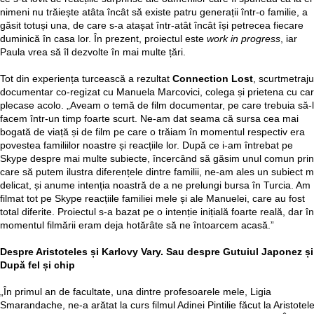
nimeni nu trăiește atâta încât să existe patru generații într-o familie, a
găsit totuși una, de care s-a atașat într-atât încât își petrecea fiecare
duminică în casa lor. În prezent, proiectul este
work in progress
, iar
Paula vrea să îl dezvolte în mai multe țări.
Tot din experiența turcească a rezultat
Connection Lost
, scurtmetraju
documentar co-regizat cu Manuela Marcovici, colega și prietena cu ca
plecase acolo. „Aveam o temă de film documentar, pe care trebuia să-l
facem într-un timp foarte scurt. Ne-am dat seama că sursa cea mai
bogată de viață și de film pe care o trăiam în momentul respectiv era
povestea familiilor noastre și reacțiile lor. După ce i-am întrebat pe
Skype despre mai multe subiecte, încercând să găsim unul comun prin
care să putem ilustra diferențele dintre familii, ne-am ales un subiect m
delicat, și anume intenția noastră de a ne prelungi bursa în Turcia. Am
filmat tot pe Skype reacțiile familiei mele și ale Manuelei, care au fost
total diferite. Proiectul s-a bazat pe o intenție inițială foarte reală, dar în
momentul filmării eram deja hotărâte să ne întoarcem acasă.”
Despre Aristoteles și Karlovy Vary. Sau despre Gutuiul Japonez și
După fel și chip
„În primul an de facultate, una dintre profesoarele mele, Ligia
Smarandache, ne-a arătat la curs filmul Adinei Pintilie făcut la Aristotel