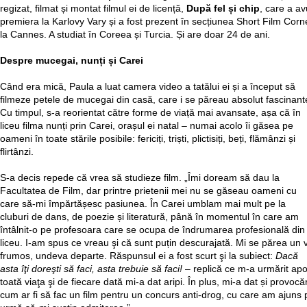
regizat, filmat și montat filmul ei de licență,
După fel și chip
, care a av
premiera la Karlovy Vary și a fost prezent în secțiunea Short Film Corn
la Cannes. A studiat în Coreea și Turcia. Și are doar 24 de ani.
Despre mucegai, nunți și Carei
Când era mică, Paula a luat camera video a tatălui ei și a început să
filmeze petele de mucegai din casă, care i se păreau absolut fascinant
Cu timpul, s-a reorientat către forme de viață mai avansate, așa că în
liceu filma nunți prin Carei, orașul ei natal – numai acolo îi găsea pe
oameni în toate stările posibile: fericiți, triști, plictisiți, beți, flămânzi și
flirtânzi.
S-a decis repede că vrea să studieze film. „Îmi doream să dau la
Facultatea de Film, dar printre prietenii mei nu se găseau oameni cu
care să-mi împărtășesc pasiunea. În Carei umblam mai mult pe la
cluburi de dans, de poezie și literatură, până în momentul în care am
întâlnit-o pe profesoara care se ocupa de îndrumarea profesională din
liceu. I-am spus ce vreau şi că sunt puțin descurajată. Mi se părea un v
frumos, undeva departe. Răspunsul ei a fost scurt şi la subiect:
Dacă
asta îţi doreşti să faci, asta trebuie să faci!
– replică ce m-a urmărit apo
toată viaţa şi de fiecare dată mi-a dat aripi. În plus, mi-a dat și provocăr
cum ar fi să fac un film pentru un concurs anti-drog, cu care am ajuns 