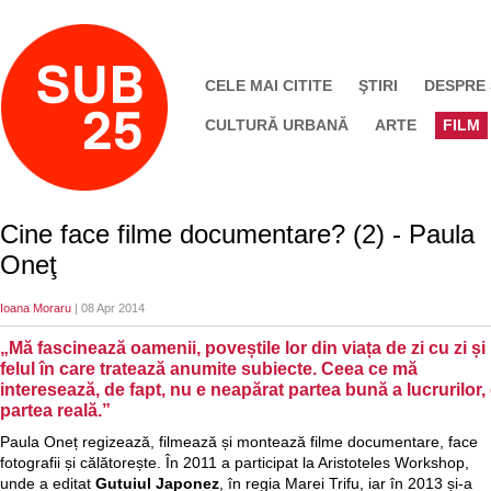
CELE MAI CITITE
ŞTIRI
DESPRE
CULTURĂ URBANĂ
ARTE
FILM
Cine face filme documentare? (2) - Paula
Oneţ
Ioana Moraru
| 08 Apr 2014
„Mă fascinează oamenii, poveștile lor din viața de zi cu zi și
felul în care tratează anumite subiecte. Ceea ce mă
interesează, de fapt, nu e neapărat partea bună a lucrurilor, 
partea reală.”
Paula Oneț regizează, filmează și montează filme documentare, face
fotografii și călătorește. În 2011 a participat la Aristoteles Workshop,
unde a editat
Gutuiul Japonez
, în regia Marei Trifu, iar în 2013 și-a