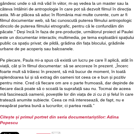
gândesc unde o să mă văd în viitor, m-aș vedea la un master sau la
câteva întâlniri de antropologie în care pot să dezvolt filmul în direcția
asta. Mi-ar plăcea să aduc în România mai multe curente, cum ar fi
filmul documentar web, să fac cunoscută puterea filmului antropologic
dincolo de puterea filmului etnografic, pentru că le confundăm din
păcate.” Deși încă în faza de pre-producție, următorul proiect al Paulei
este un documentar interactiv, multimedia, pe tema exploatării spațiulu
public ca spațiu privat; de pildă, grădina din fața blocului, grădinile
urbane de pe acoperiș sau balcoanele.
Pe plecare, Paula mi-a spus că există un lucru pe care îl aplică, atât în
viață, cât și în filmul documentar: să se ancoreze în prezent. „Încerc
foarte mult să trăiesc în prezent, să mă bucur de moment, în toată
splendoarea lui și să extrag din oameni tot ceea ce e bun și pozitiv
pentru mine. Cred că fiecare om are o parte frumoasă, dar depinde de
fiecare dacă poate să o scoată la suprafață sau nu. Tocmai de aceea
mă fascinează oamenii, poveștile lor din viața de zi cu zi și felul în care
tratează anumite subiecte. Ceea ce mă interesează, de fapt, nu e
neapărat partea bună a lucrurilor, ci partea reală.”
Citește și primul portret din seria documentariștilor: Adina
Popescu