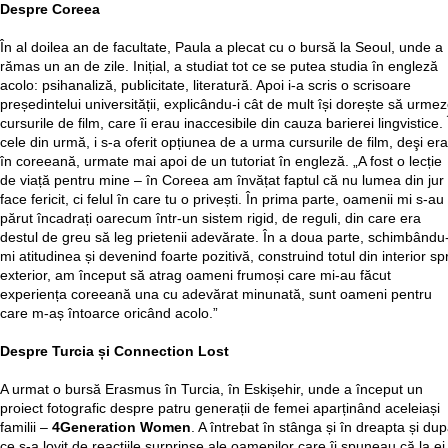
Despre Coreea
În al doilea an de facultate, Paula a plecat cu o bursă la Seoul, unde a
rămas un an de zile. Inițial, a studiat tot ce se putea studia în engleză
acolo: psihanaliză, publicitate, literatură. Apoi i-a scris o scrisoare
președintelui universității, explicându-i cât de mult își dorește să urme
cursurile de film, care îi erau inaccesibile din cauza barierei lingvistice. 
cele din urmă, i s-a oferit opțiunea de a urma cursurile de film, deşi er
în coreeană, urmate mai apoi de un tutoriat în engleză. „A fost o lecție
de viață pentru mine – în Coreea am învățat faptul că nu lumea din jur 
face fericit, ci felul în care tu o privești. În prima parte, oamenii mi s-au
părut încadrați oarecum într-un sistem rigid, de reguli, din care era
destul de greu să leg prietenii adevărate. În a doua parte, schimbându
mi atitudinea și devenind foarte pozitivă, construind totul din interior sp
exterior, am început să atrag oameni frumoși care mi-au făcut
experiența coreeană una cu adevărat minunată, sunt oameni pentru
care m-aș întoarce oricând acolo.”
Despre Turcia și Connection Lost
A urmat o bursă Erasmus în Turcia, în Eskișehir, unde a început un
proiect fotografic despre patru generații de femei aparținând aceleiași
familii –
4Generation Women
. A întrebat în stânga și în dreapta și du
ce s-a lovit de reacțiile surprinse ale oamenilor care îi spuneau că la ei