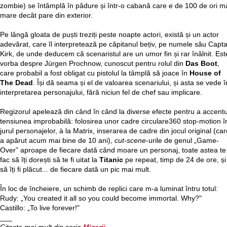
zombie) se întâmplă în pădure și într-o cabană care e de 100 de ori m
mare decât pare din exterior.
Pe lângă gloata de puști treziți peste noapte actori, există și un actor
adevărat, care îl interpretează pe căpitanul bețiv, pe numele său Capta
Kirk, de unde deducem că scenaristul are un umor fin și rar înâlnit. Est
vorba despre Jürgen Prochnow, cunoscut pentru rolul din
Das Boot
,
care probabil a fost obligat cu pistolul la tâmplă să joace în
House of
The Dead
. Își dă seama și el de valoarea scenariului, și asta se vede î
interpretarea personajului, fără niciun fel de chef sau implicare.
Regizorul apelează din când în când la diverse efecte pentru a accent
tensiunea improbabilă: folosirea unor cadre circulare360 stop-motion î
jurul personajelor, à la Matrix, inserarea de cadre din jocul original (ca
a apărut acum mai bine de 10 ani),
cut-scene
-urile de genul „Game-
Over” aproape de fiecare dată când moare un personaj, toate astea te
fac să îți dorești să te fi uitat la
Titanic
pe repeat, timp de 24 de ore, și
să îți fi plăcut... de fiecare dată un pic mai mult.
În loc de încheiere, un schimb de replici care m-a luminat întru totul:
Rudy: „You created it all so you could become immortal. Why?"
Castillo: „To live forever!"
___