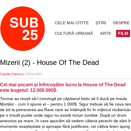
CELE MAI CITITE
ŞTIRI
DESPRE
CULTURĂ URBANĂ
ARTE
FILM
Mizerii (2) - House Of The Dead
Claudiu Popescu
| 29 Iul 2013
Cel mai șocant și înfricoșător lucru la House of The Dead
este bugetul: 12.000.000$.
Tocmai au reușit să-l convingă pe căpitanul bețiv să îi ducă pe Insula
Morților - cum îi spune el – pentru 1.000$. Sigur trebuie să fie ceva tar
de tot la petrecerea aia Rave care se întâmplă fix în mijlocul nicăieriulu
pe o insulă pustie unde sigur nu există niciun zombie. După un drum
anevoios pe mare, în care apucăm să vedem câteva perechi de sâni î
momente neașteptate și aproape fără justificare, cei câțiva tineri ajung 