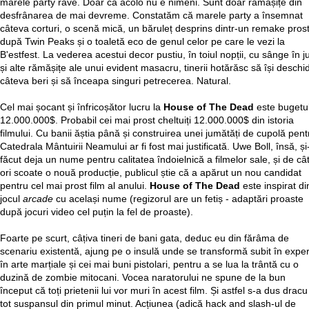
marele party rave. Doar că acolo nu e nimeni. Sunt doar rămășițe din
desfrânarea de mai devreme. Constatăm că marele party a însemnat
câteva corturi, o scenă mică, un băruleț desprins dintr-un remake pros
după Twin Peaks și o toaletă eco de genul celor pe care le vezi la
B'estfest. La vederea acestui decor pustiu, în toiul nopții, cu sânge în j
și alte rămășițe ale unui evident masacru, tinerii hotărăsc să își deschi
câteva beri și să înceapa singuri petrecerea. Natural.
Cel mai șocant și înfricoșător lucru la
House of The Dead
este bugetul
12.000.000$. Probabil cei mai prost cheltuiți 12.000.000$ din istoria
filmului. Cu banii ăștia până și construirea unei jumătăți de cupolă pent
Catedrala Mântuirii Neamului ar fi fost mai justificată. Uwe Boll, însă, și
făcut deja un nume pentru calitatea îndoielnică a filmelor sale, și de câ
ori scoate o nouă producție, publicul știe că a apărut un nou candidat
pentru cel mai prost film al anului.
House of The Dead
este inspirat di
jocul
arcade
cu același nume (regizorul are un fetiș - adaptări proaste
după jocuri video cel puțin la fel de proaste).
Foarte pe scurt, câțiva tineri de bani gata, deduc eu din fărâma de
scenariu existentă, ajung pe o insulă unde se transformă subit în exper
în arte marțiale și cei mai buni pistolari, pentru a se lua la trântă cu o
duzină de zombie mitocani. Vocea naratorului ne spune de la bun
început că toți prietenii lui vor muri în acest film. Și astfel s-a dus dracu
tot suspansul din primul minut. Acțiunea (adică hack and slash-ul de