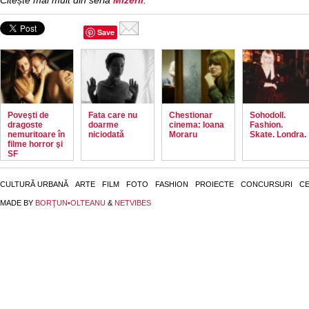
Citește mai mult din seria
Mizerii
.
Save
Poveşti de
Fata care nu
Chestionar
Sohodoll.
dragoste
doarme
cinema: Ioana
Fashion.
nemuritoare în
niciodată
Moraru
Skate. Londra.
filme horror şi
SF
CULTURĂ URBANĂ
ARTE
FILM
FOTO
FASHION
PROIECTE
CONCURSURI
CE
MADE BY
BORŢUN•OLTEANU
&
NETVIBES