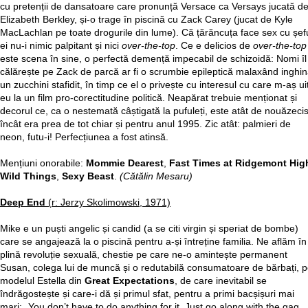
cu pretenții de dansatoare care pronunță Versace ca Versays jucată d
Elizabeth Berkley, și-o trage în piscină cu Zack Carey (jucat de Kyle
MacLachlan pe toate drogurile din lume). Că țărăncuța face sex cu șef
ei nu-i nimic palpitant și nici
over-the-top
. Ce e delicios de
over-the-top
este scena în sine, o perfectă demență impecabil de schizoidă: Nomi îl
călărește pe Zack de parcă ar fi o scrumbie epileptică malaxând inghin
un zucchini stafidit, în timp ce el o privește cu interesul cu care m-aș ui
eu la un film pro-corectitudine politică. Neapărat trebuie menționat și
decorul ce, ca o nestemată câștigată la pufuleți, este atât de nouăzecis
încât era prea de tot chiar și pentru anul 1995. Zic atât: palmieri de
neon, futu-i! Perfecțiunea a fost atinsă.
Mențiuni onorabile:
Mommie Dearest
,
Fast Times at Ridgemont Hig
Wild Things
,
Sexy Beast
.
(Cătălin Mesaru)
Deep End
(r: Jerzy Skolimowski, 1971)
Mike e un puști angelic și candid (a se citi virgin și speriat de bombe)
care se angajează la o piscină pentru a-și întreține familia. Ne aflăm în
plină revoluție sexuală, chestie pe care ne-o amintește permanent
Susan, colega lui de muncă și o redutabilă consumatoare de bărbați, 
modelul Estella din
Great Expectations
, de care inevitabil se
îndrăgostește și care-i dă și primul sfat, pentru a primi bacșișuri mai
mari: „You don’t have to do anything for it. Just go along with the gag.