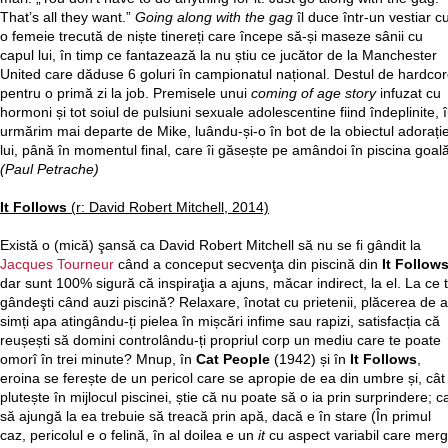
That’s all they want.”
Going along with the gag
îl duce într-un vestiar c
o femeie trecută de niște tinereți care începe să-și maseze sânii cu
capul lui, în timp ce fantazează la nu știu ce jucător de la Manchester
United care dăduse 6 goluri în campionatul național. Destul de hardco
pentru o primă zi la job. Premisele unui
coming of age story
infuzat cu
hormoni și tot soiul de pulsiuni sexuale adolescentine fiind îndeplinite, î
urmărim mai departe de Mike, luându-și-o în bot de la obiectul adorație
lui, până în momentul final, care îi găsește pe amândoi în piscina goală
(Paul Petrache)
It Follows
(r: David Robert Mitchell, 2014)
Există o (mică) şansă ca David Robert Mitchell să nu se fi gândit la
Jacques Tourneur
când a conceput secvenţa din piscină din
It Follow
dar sunt 100% sigură că inspiraţia a ajuns, măcar indirect, la el. La ce 
gândeşti când auzi piscină? Relaxare, înotat cu prietenii, plăcerea de a
simți apa atingându-ți pielea în mișcări infime sau rapizi, satisfacția că
reușești să domini controlându-ți propriul corp un mediu care te poate
omorî în trei minute? Mnup, în
Cat People
(1942) și în
It Follows
,
eroina se ferește de un pericol care se apropie de ea din umbre și, cât
plutește în mijlocul piscinei, știe că nu poate să o ia prin surprindere; c
să ajungă la ea trebuie să treacă prin apă, dacă e în stare (În primul
caz, pericolul e o felină, în al doilea e un
it
cu aspect variabil care mer