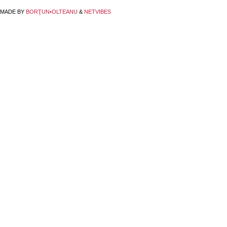
MADE BY
BORŢUN•OLTEANU
&
NETVIBES