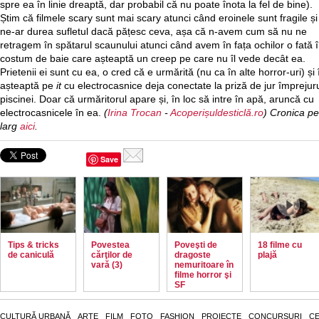
spre ea în linie dreaptă, dar probabil că nu poate înota la fel de bine).
Știm că filmele scary sunt mai scary atunci când eroinele sunt fragile și
ne-ar durea sufletul dacă pățesc ceva, așa că n-avem cum să nu ne
retragem în spătarul scaunului atunci când avem în fața ochilor o fată 
costum de baie care așteaptă un creep pe care nu îl vede decât ea.
Prietenii ei sunt cu ea, o cred că e urmărită (nu ca în alte horror-uri) și î
așteaptă pe
it
cu electrocasnice deja conectate la priză de jur împrejur
piscinei. Doar că urmăritorul apare și, în loc să intre în apă, aruncă cu
electrocasnicele în ea.
(
Irina Trocan
-
Acoperișuldesticlă.ro
) Cronica pe
larg
aici
.
Save
Tips & tricks
Povestea
Poveşti de
18 filme cu
de caniculă
cărţilor de
dragoste
plajă
vară (3)
nemuritoare în
filme horror şi
SF
CULTURĂ URBANĂ
ARTE
FILM
FOTO
FASHION
PROIECTE
CONCURSURI
CE