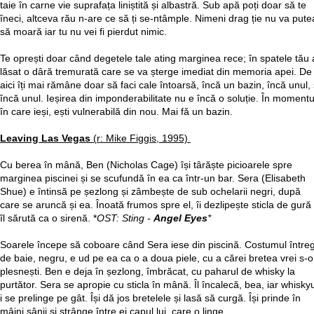
taie în carne vie suprafața liniștită și albastră. Sub apă poți doar să te
îneci, altceva rău n-are ce să ți se-ntâmple. Nimeni drag ție nu va pute
să moară iar tu nu vei fi pierdut nimic.
Te oprești doar când degetele tale ating marginea rece; în spatele tău 
lăsat o dâră tremurată care se va șterge imediat din memoria apei. De
aici îți mai rămâne doar să faci cale întoarsă, încă un bazin, încă unul, 
încă unul. Ieșirea din imponderabilitate nu e încă o soluție. În momentu
în care ieși, ești vulnerabilă din nou. Mai fă un bazin.
Leaving Las Vegas
(r: Mike Figgis, 1995)
Cu berea în mână, Ben (Nicholas Cage) își târăște picioarele spre
marginea piscinei și se scufundă în ea ca într-un bar. Sera (Elisabeth
Shue) e întinsă pe șezlong și zâmbește de sub ochelarii negri, după
care se aruncă și ea. Înoată frumos spre el, îi dezlipește sticla de gură 
îl sărută ca o sirenă. *
OST: Sting -
Angel Eyes
*
Soarele începe să coboare când Sera iese din piscină. Costumul între
de baie, negru, e ud pe ea ca o a doua piele, cu a cărei bretea vrei s-o
plesnești. Ben e deja în șezlong, îmbrăcat, cu paharul de whisky la
purtător. Sera se apropie cu sticla în mână. Îl încalecă, bea, iar whiskyu
i se prelinge pe gât. Își dă jos bretelele și lasă să curgă. Își prinde în
mâini sânii și strânge între ei capul lui, care o linge.