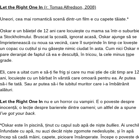
Let the Right One In
(r: Tomas Alfredson, 2008)
Uneori, cea mai romantică scenă dintr-un film e cu capete tăiate.*
Oskar e un băiețel de 12 ani care locuiește cu mama sa într-o suburbi
a Stockholmului. Bruscat la școală, ignorat acasă, Oskar ajunge să se
împrietenească cu noua sa vecină, care îl surprinde în timp ce lovește
un copac cu cuțitul și nu găsește nimic ciudat în asta. Cum nici Oskar 
pare deranjat de faptul că ea e desculță, în tricou, la cele minus țșpe
grade.
Eli, care a uitat cum e să-ți fie frig și care nu mai știe de cât timp are 1
ani, locuiește cu un bărbat în vârstă care omoară pentru ea. Ar putea
să-i fie tată. Sau ar putea să-i fie iubitul muritor care i-a îmbătrânit
alături.
Let the Right One In
nu e un horror cu vampiri. E o poveste despre
inocență; o lecție despre barierele dintre oameni; un altfel de a spune
I’ve got your back
.
*Oskar este în piscină, ținut cu capul sub apă de niște
bullies
. Ai urechi
înfundate cu apă, nu auzi decât niște zgomote nedeslușite, și în apă
încep să cadă mâini, capete, picioare însângerate. Începe o poveste d