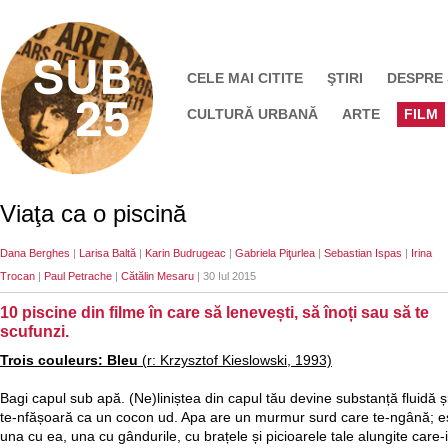
CELE MAI CITITE
ŞTIRI
DESPRE
CULTURĂ URBANĂ
ARTE
FILM
Viaţa ca o piscină
Dana Berghes
|
Larisa Baltă
|
Karin Budrugeac
|
Gabriela Piţurlea
|
Sebastian Ispas
|
Irina
Trocan
|
Paul Petrache
|
Cătălin Mesaru
| 30 Iul 2015
10 piscine din filme în care să lenevești, să înoți sau să te
scufunzi.
Trois couleurs: Bleu
(r: Krzysztof Kieslowski, 1993)
Bagi capul sub apă. (Ne)liniștea din capul tău devine substanță fluidă ș
te-nfășoară ca un cocon ud. Apa are un murmur surd care te-ngână; eș
una cu ea, una cu gândurile, cu brațele și picioarele tale alungite care-i