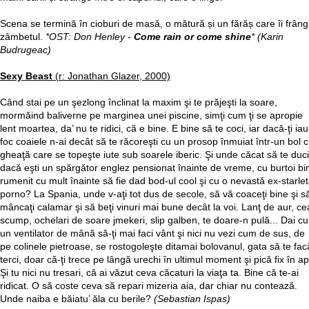
Scena se termină în cioburi de masă, o mătură și un fărăș care îi frâng
zâmbetul.
*OST: Don Henley -
Come rain or come shine
* (Karin
Budrugeac)
Sexy Beast
(r: Jonathan Glazer, 2000)
Când stai pe un şezlong înclinat la maxim şi te prăjeşti la soare,
mormăind baliverne pe marginea unei piscine, simţi cum ţi se apropie
lent moartea, da’ nu te ridici, că e bine. E bine să te coci, iar dacă-ţi iau
foc coaiele n-ai decât să te răcoreşti cu un prosop înmuiat într-un bol 
gheaţă care se topeşte iute sub soarele iberic. Şi unde căcat să te duci
dacă eşti un spărgător englez pensionat înainte de vreme, cu burtoi bi
rumenit cu mult înainte să fie dad bod-ul cool şi cu o nevastă ex-starle
porno? La Spania, unde v-aţi tot dus de secole, să vă coaceţi bine şi s
mâncaţi calamar şi să beţi vinuri mai bune decât la voi. Lanţ de aur, ce
scump, ochelari de soare jmekeri, slip galben, te doare-n pulă... Dai cu
un ventilator de mână să-ţi mai faci vânt şi nici nu vezi cum de sus, de
pe colinele pietroase, se rostogoleşte ditamai bolovanul, gata să te fac
terci, doar că-ţi trece pe lângă urechi în ultimul moment şi pică fix în a
Şi tu nici nu tresari, că ai văzut ceva căcaturi la viaţa ta. Bine că te-ai
ridicat. O să coste ceva să repari mizeria aia, dar chiar nu contează.
Unde naiba e băiatu’ ăla cu berile?
(Sebastian Ispas)