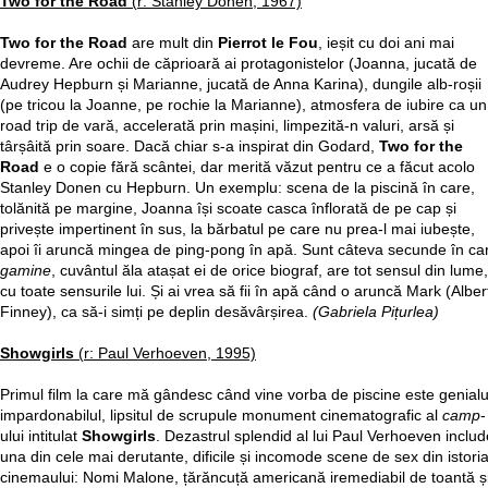
Two for the Road
(r: Stanley Donen, 1967)
Two for the Road
are mult din
Pierrot le Fou
, ieșit cu doi ani mai
devreme. Are ochii de căprioară ai protagonistelor (Joanna, jucată de
Audrey Hepburn și Marianne, jucată de Anna Karina), dungile alb-roșii
(pe tricou la Joanne, pe rochie la Marianne), atmosfera de iubire ca un
road trip de vară, accelerată prin mașini, limpezită-n valuri, arsă și
târșâită prin soare. Dacă chiar s-a inspirat din Godard,
Two for the
Road
e o copie fără scântei, dar merită văzut pentru ce a făcut acolo
Stanley Donen cu Hepburn. Un exemplu: scena de la piscină în care,
tolănită pe margine, Joanna își scoate casca înflorată de pe cap și
privește impertinent în sus, la bărbatul pe care nu prea-l mai iubește,
apoi îi aruncă mingea de ping-pong în apă. Sunt câteva secunde în ca
gamine
, cuvântul ăla atașat ei de orice biograf, are tot sensul din lume,
cu toate sensurile lui. Și ai vrea să fii în apă când o aruncă Mark (Alber
Finney), ca să-i simți pe deplin desăvârșirea.
(Gabriela Pițurlea)
Showgirls
(r: Paul Verhoeven, 1995)
Primul film la care mă gândesc când vine vorba de piscine este genialu
impardonabilul, lipsitul de scrupule monument cinematografic al
camp
-
ului intitulat
Showgirls
. Dezastrul splendid al lui Paul Verhoeven includ
una din cele mai derutante, dificile și incomode scene de sex din istori
cinemaului: Nomi Malone, țărăncuță americană iremediabil de toantă ș