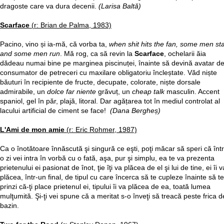
dragoste care va dura decenii.
(Larisa Baltă)
Scarface
(r: Brian de Palma, 1983)
Pacino, vino și ia-mă, că vorba ta,
when shit hits the fan, some men st
and some men run
. Mă rog, ca să revin la
Scarface
, ochelarii ăia
dădeau numai bine pe marginea piscinuței, înainte să devină avatar d
consumator de petreceri cu maxilare obligatoriu încleștate. Văd niște
băuturi în recipiente de fructe, decupate, colorate, niște dorsale
admirabile, un
dolce far niente
grăvuț, un
cheap talk
masculin. Accent
spaniol, gel în păr, plajă, litoral. Dar agățarea tot în mediul controlat al
lacului artificial de ciment se face!
(Dana Bergheș)
L'Ami de mon amie
(r: Eric Rohmer, 1987)
Ca o înotătoare înnăscută şi singură ce eşti, poţi măcar să speri că într
o zi vei intra în vorbă cu o fată, aşa, pur şi simplu, ea te va prezenta
prietenului ei pasionat de înot, ţie îţi va plăcea de el şi lui de tine, ei îi v
plăcea, într-un final, de tipul cu care încerca să te cupleze înainte să te
prinzi că-ţi place prietenul ei, tipului îi va plăcea de ea, toată lumea
mulţumită. Şi-ţi vei spune că a meritat s-o înveţi să treacă peste frica d
bazin.