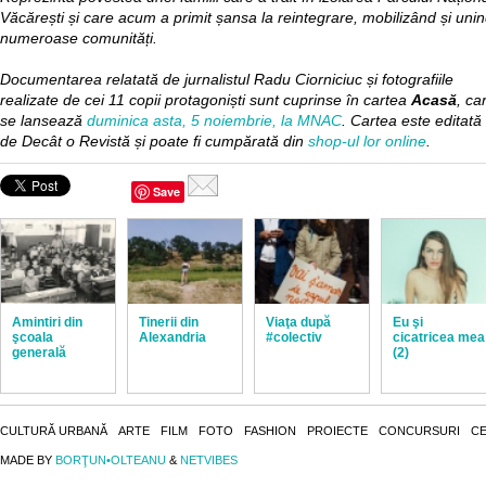
Văcărești și care acum a primit șansa la reintegrare, mobilizând și uni
numeroase comunități.
Documentarea relatată de jurnalistul Radu Ciorniciuc și fotografiile
realizate de cei 11 copii protagoniști sunt cuprinse în cartea
Acasă
, ca
se lansează
duminica asta, 5 noiembrie, la MNAC
. Cartea este editată
de Decât o Revistă și poate fi cumpărată din
shop-ul lor online
.
Save
Amintiri din
Tinerii din
Viaţa după
Eu şi
şcoala
Alexandria
#colectiv
cicatricea mea
generală
(2)
CULTURĂ URBANĂ
ARTE
FILM
FOTO
FASHION
PROIECTE
CONCURSURI
CE
MADE BY
BORŢUN•OLTEANU
&
NETVIBES