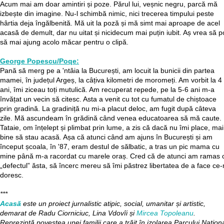
Acum mai am doar amintiri și poze. Părul lui, veșnic negru, parcă mă
izbește din imagine. Nu-l schimbă nimic, nici trecerea timpului peste
hârtia deja îngălbenită. Mă uit la poză și mă simt mai aproape de acel
acasă de demult, dar nu uitat și nicidecum mai puțin iubit. Aș vrea să p
să mai ajung acolo măcar pentru o clipă.
George Popescu/Poqe:
Pană să merg pe a 'ntâia la București, am locuit la bunicii din partea
mamei, în județul Argeș, la câțiva kilometri de moromeți. Am vorbit la 4
ani, îmi ziceau toți mutulică. Am recuperat repede, pe la 5-6 ani m-a
învățat un vecin să citesc. Asta a venit cu tot cu fumatul de chiștoace
prin gradină. La gradiniță nu mi-a placut deloc, am fugit după câteva
zile. Mă ascundeam în grădină când venea educatoarea să mă caute.
Tataie, om înțelept și plimbat prin lume, a zis că dacă nu îmi place, mai
bine să stau acasă. Așa că atunci când am ajuns în București și am
început școala, în '87, eram destul de sălbatic, a tras un pic mama cu
mine până m-a racordat cu marele oraș. Cred că de atunci am ramas 
„defectul” ăsta, să încerc mereu să îmi păstrez libertatea de a face ce-
doresc.
***
Acasă
este un proiect jurnalistic atipic, social, umanitar și artistic,
demarat de Radu Ciorniciuc, Lina Vdovîi și
Mircea Topoleanu
.
Reprezintă povestea unei familii care a trăit în izolarea Parcului Națion