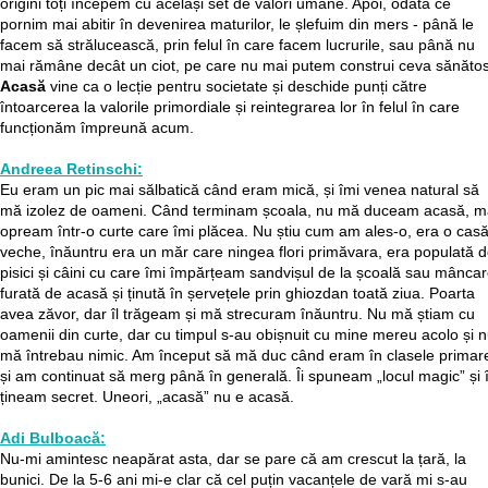
origini toți începem cu același set de valori umane. Apoi, odată ce
pornim mai abitir în devenirea maturilor, le șlefuim din mers - până le
facem să strălucească, prin felul în care facem lucrurile, sau până nu
mai rămâne decât un ciot, pe care nu mai putem construi ceva sănătos
Acasă
vine ca o lecție pentru societate și deschide punți către
întoarcerea la valorile primordiale și reintegrarea lor în felul în care
funcționăm împreună acum.
Andreea Retinschi:
Eu eram un pic mai sălbatică când eram mică, și îmi venea natural să
mă izolez de oameni. Când terminam școala, nu mă duceam acasă, m
opream într-o curte care îmi plăcea. Nu știu cum am ales-o, era o cas
veche, înăuntru era un măr care ningea flori primăvara, era populată 
pisici și câini cu care îmi împărțeam sandvișul de la școală sau mânca
furată de acasă și ținută în șervețele prin ghiozdan toată ziua. Poarta
avea zăvor, dar îl trăgeam și mă strecuram înăuntru. Nu mă știam cu
oamenii din curte, dar cu timpul s-au obișnuit cu mine mereu acolo și 
mă întrebau nimic. Am început să mă duc când eram în clasele primar
și am continuat să merg până în generală. Îi spuneam „locul magic” și î
țineam secret. Uneori, „acasă” nu e acasă.
Adi Bulboacă:
Nu-mi amintesc neapărat asta, dar se pare că am crescut la țară, la
bunici. De la 5-6 ani mi-e clar că cel puțin vacanțele de vară mi s-au