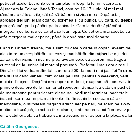
petrecut acolo. Lucrurile se întâmplau în loop, la fel în fiecare an.
Ajungeam la Poiana, lângă Tecuci, cam pe 16-17 iunie. Ai mei mai
rămâneau câteva zile, cât să sărbătorim și ziua mea. După asta,
aproape trei luni eram doar cu sor-mea și cu bunicii. Cu cărți, cu treab
prin grădină, pe la păsări, pe la animale. Cam la două săptămâni
mergeam cu bunicu cu căruța să luăm apă. Cu cât era mai secetă, cu
atât mergeam mai departe, până la două sate mai departe.
Când nu aveam treabă, mă suiam cu câte o carte în copac. Aveam de
ales între un cireș bătrân, un cais și mai bătrân din mijlocul curții, doi
zarzări, doi vișini. În nuc nu prea aveam voie, că aparent mă trăgea
curentul de la umbra lui mare și profundă. Preferatul meu era cireșul.
Din vârful lui vedeam Siretul, care era 300 de metri mai jos. Tot în cireș
mă suiam când veneau cam odată pe lună, pentru un weekend, verii
mei din Focșani. Deși îmi era super dor de ei, reușeam să-i enervez în
primele două ore de la momentul revederii. Bunica lua câte un pachet
de mentosane pentru fiecare dintre noi. Verii mei terminau pachetele
instant, sor-mea un pic mai încolo. Eu, în schimb, scoteam câte o
mentosană, o miroseam trăgând adânc aer pe nări, mușcam pe slow-
motion o bucățică, exact ca în reclame, toate astea ca să îi enervez pe
ei. Efectul era ăla că trebuia să mă ascund în cireș până la plecarea lor
Cătălin Georgescu: