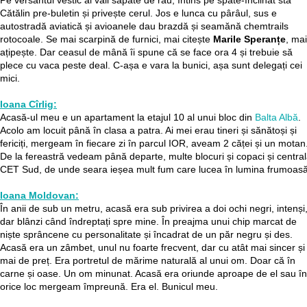
Pe versantul vestic al văii săpate de râu, întins pe spate-înclinat stă
Cătălin pre-buletin și privește cerul. Jos e lunca cu pârâul, sus e
autostradă aviatică și avioanele dau brazdă și seamănă chemtrails
rotocoale. Se mai scarpină de furnici, mai citește
Marile Speranțe
, mai
ațipește. Dar ceasul de mână îi spune că se face ora 4 și trebuie să
plece cu vaca peste deal. C-așa e vara la bunici, așa sunt delegați cei
mici.
Ioana Cîrlig:
Acasă-ul meu e un apartament la etajul 10 al unui bloc din
Balta Albă
.
Acolo am locuit până în clasa a patra. Ai mei erau tineri și sănătoși și
fericiți, mergeam în fiecare zi în parcul IOR, aveam 2 căței și un motan
De la fereastră vedeam până departe, multe blocuri și copaci și centra
CET Sud, de unde seara ieșea mult fum care lucea în lumina frumoasă
Ioana Moldovan:
În anii de sub un metru, acasă era sub privirea a doi ochi negri, intenși
dar blânzi când îndreptați spre mine. În preajma unui chip marcat de
niște sprâncene cu personalitate și încadrat de un păr negru și des.
Acasă era un zâmbet, unul nu foarte frecvent, dar cu atât mai sincer și
mai de preț. Era portretul de mărime naturală al unui om. Doar că în
carne și oase. Un om minunat. Acasă era oriunde aproape de el sau în
orice loc mergeam împreună. Era el. Bunicul meu.