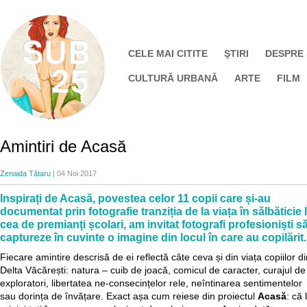
CELE MAI CITITE
ŞTIRI
DESPRE
CULTURĂ URBANĂ
ARTE
FILM
Amintiri de Acasă
Zenaida Tătaru
| 04 Noi 2017
Inspirați de Acasă, povestea celor 11 copii care și-au
documentat prin fotografie tranziția de la viața în sălbăticie 
cea de premianți școlari, am invitat fotografi profesioniști s
captureze în cuvinte o imagine din locul în care au copilărit.
Fiecare amintire descrisă de ei reflectă câte ceva și din viața copiilor d
Delta Văcărești: natura – cuib de joacă, comicul de caracter, curajul de
exploratori, libertatea ne-consecințelor rele, neîntinarea sentimentelor
sau dorința de învățare. Exact așa cum reiese din proiectul
Acasă
: că 