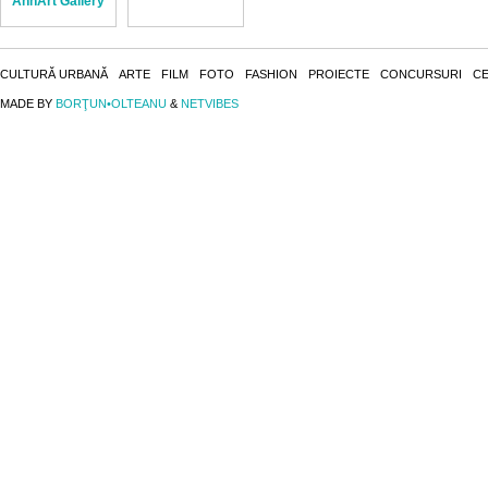
AnnArt Gallery
CULTURĂ URBANĂ
ARTE
FILM
FOTO
FASHION
PROIECTE
CONCURSURI
CE
MADE BY
BORŢUN•OLTEANU
&
NETVIBES