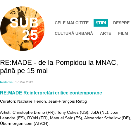
CELE MAI CITITE
ŞTIRI
DESPRE
CULTURĂ URBANĂ
ARTE
FILM
RE:MADE - de la Pompidou la MNAC,
până pe 15 mai
Redacția
| 17 Mar 2012
RE:MADE Reinterpretări critice contemporane
Curatori: Nathalie Hénon, Jean-François Rettig
Artisti: Christophe Bruno (FR), Tony Cokes (US), JoDi (NL), Joan
Leandre (ES), RYbN (FR), Manuel Saiz (ES), Alexander Schellow (DE)
Übermorgen.com (AT/CH).