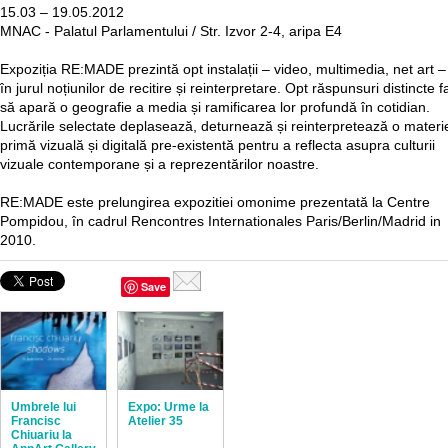
15.03 – 19.05.2012
MNAC - Palatul Parlamentului / Str. Izvor 2-4, aripa E4
Expoziția RE:MADE prezintă opt instalații – video, multimedia, net art –
în jurul noțiunilor de recitire și reinterpretare. Opt răspunsuri distincte f
să apară o geografie a media și ramificarea lor profundă în cotidian.
Lucrările selectate deplasează, deturnează și reinterpretează o materi
primă vizuală și digitală pre-existentă pentru a reflecta asupra culturii
vizuale contemporane și a reprezentărilor noastre.
RE:MADE este prelungirea expozitiei omonime prezentată la Centre
Pompidou, în cadrul Rencontres Internationales Paris/Berlin/Madrid in
2010.
Save
Umbrele lui
Expo: Urme la
Francisc
Atelier 35
Chiuariu la